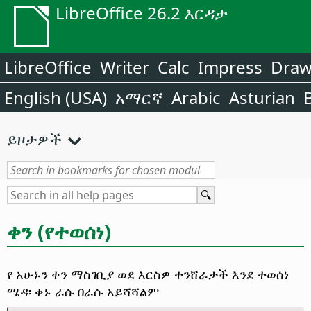
LibreOffice 26.2 እርዳታ
LibreOffice
Writer
Calc
Impress
Dra
English (USA)
አማርኛ
Arabic
Asturian
ይዞታዎች
ቀን (የተወሰነ)
የ አሁኑን ቀን ማስገቢያ ወደ እርስዎ ተንሸራታች እንደ ተወሰነ
ሜዳ፡ ቀኑ ራሱ በራሱ አይሻሻልም