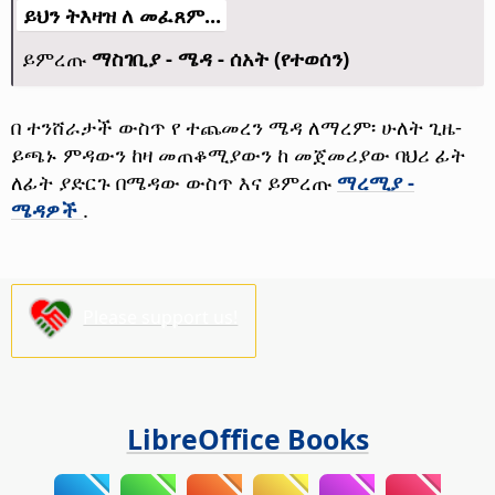
ይህን ትእዛዝ ለ መፈጸም...
ይምረጡ
ማስገቢያ - ሜዳ - ሰአት (የተወሰን)
በ ተንሸራታች ውስጥ የ ተጨመረን ሜዳ ለማረም፡ ሁለት ጊዜ-
ይጫኑ ምዳውን ከዛ መጠቆሚያውን ከ መጀመሪያው ባህሪ ፊት
ለፊት ያድርጉ በሜዳው ውስጥ እና ይምረጡ
ማረሚያ -
ሜዳዎች
.
Please support us!
LibreOffice Books