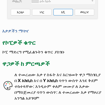
እቃዎችን ማባዣ
የኮፒዎች ቁጥር
ኮፒ ማድረግ የሚፈልጉትን ቁጥር ያስገቡ
ዋጋዎች ከ ምርጫዎች
ለ ተመረጠው እቃ የ ስፋት እና እርዝመት ዋጋ ማስገቢያ
በ
X አክሲስ
እና በ
Y አክሲስ
ሳጥን ውስጥ እንደ ቅደም
ተከተላቸው: እንዲሁም ቀለም መሙያ ለ እቃው
በማስጀመሪያ ሳጥን ውስጥ:
ለ ተመረጠው እቃ የማዞሪያ
አንግል አይገባም