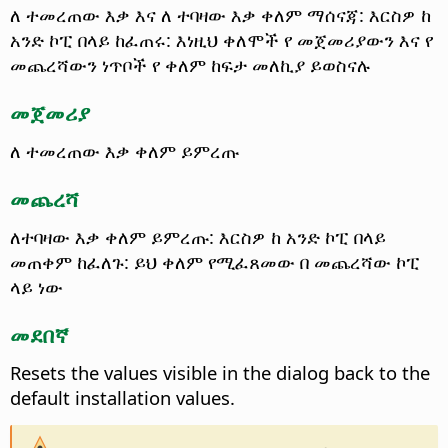
ለ ተመረጠው እቃ እና ለ ተባዛው እቃ ቀለም ማሰናጃ: እርስዎ ከ
አንድ ኮፒ በላይ ከፈጠሩ: እነዚህ ቀለሞች የ መጀመሪያውን እና የ
መጨረሻውን ነጥቦች የ ቀለም ከፍታ መለኪያ ይወስናሉ
መጀመሪያ
ለ ተመረጠው እቃ ቀለም ይምረጡ
መጨረሻ
ለተባዛው እቃ ቀለም ይምረጡ: እርስዎ ከ አንድ ኮፒ በላይ
መጠቀም ከፈለጉ: ይህ ቀለም የሚፈጸመው በ መጨረሻው ኮፒ
ላይ ነው
መደበኛ
Resets the values visible in the dialog back to the
default installation values.