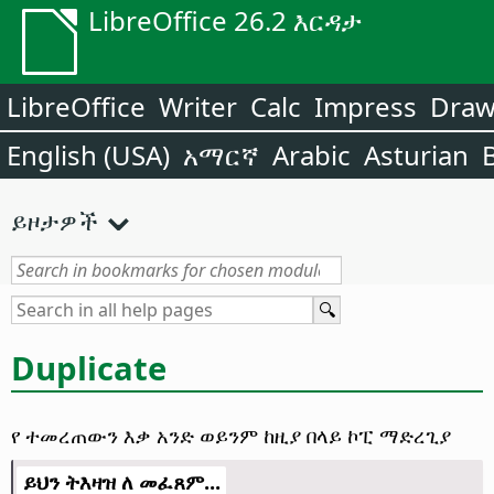
LibreOffice 26.2 እርዳታ
LibreOffice
Writer
Calc
Impress
Dra
English (USA)
አማርኛ
Arabic
Asturian
ይዞታዎች
Duplicate
የ ተመረጠውን እቃ አንድ ወይንም ከዚያ በላይ ኮፒ ማድረጊያ
ይህን ትእዛዝ ለ መፈጸም...