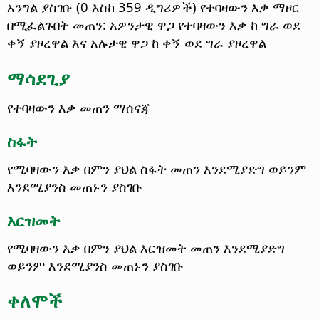
አንግል ያስገቡ (0 እስከ 359 ዲግሪዎች) የተባዛውን እቃ ማዞር
በሚፈልጉበት መጠን: አዎንታዊ ዋጋ የተባዛውን እቃ ከ ግራ ወደ
ቀኝ ያዞረዋል እና አሉታዊ ዋጋ ከ ቀኝ ወደ ግራ ያዞረዋል
ማሳደጊያ
የተባዛውን እቃ መጠን ማሰናጃ
ስፋት
የሚባዛውን እቃ በምን ያህል ስፋት መጠን እንደሚያድግ ወይንም
እንደሚያንስ መጠኑን ያስገቡ
እርዝመት
የሚባዛውን እቃ በምን ያህል እርዝመት መጠን እንደሚያድግ
ወይንም እንደሚያንስ መጠኑን ያስገቡ
ቀለሞች