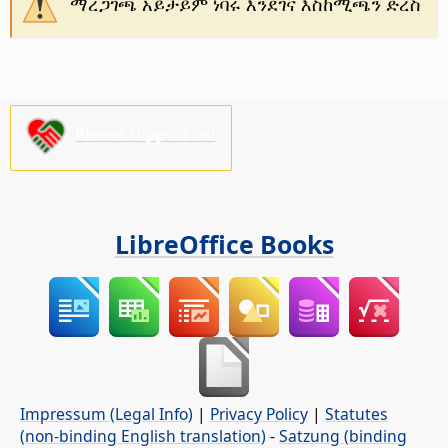
ማረጋገጫ አይታይም ነባሩ እንደገና እስከሚጫን ድረስ
Please support us!
LibreOffice Books
Impressum (Legal Info)
|
Privacy Policy
|
Statutes
(non-binding English translation)
-
Satzung (binding