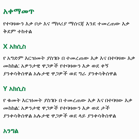
አቀማመጥ
የተባዛውን እቃ ቦታ እና ማዞሪያ ማሰናጃ እንደ ተመረጠው እቃ
ቅደም ተከተል
X አክሲስ
የ አግድም እርዝመት ያስገቡ በ ተመረጠው እቃ እና በተባዛው እቃ
መከከል: አዎንታዊ ዋጋዎች የተባዛውን እቃ ወደ ቀኝ
ያንቀሳቅሰዋል አሉታዊ ዋጋዎች ወደ ግራ ያንቀሳቅሰዋል
Y አክሲስ
የ ቁመት እርዝመት ያስገቡ በ ተመረጠው እቃ እና በተባዛው እቃ
መከከል: አዎንታዊ ዋጋዎች የተባዛውን እቃ ወደ ታች
ያንቀሳቅሰዋል አሉታዊ ዋጋዎች ወደ ላይ ያንቀሳቅሰዋል
አንግል