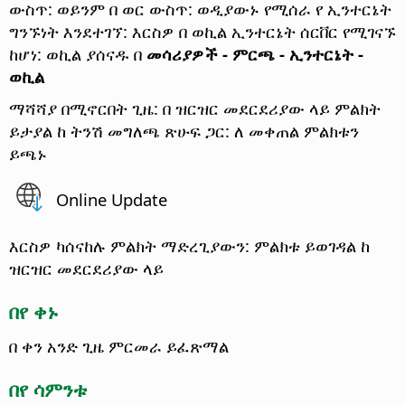
ውስጥ: ወይንም በ ወር ውስጥ: ወዲያውኑ የሚሰራ የ ኢንተርኔት
ግንኙነት እንደተገኘ: እርስዎ በ ወኪል ኢንተርኔት ሰርቨር የሚገናኙ
ከሆነ: ወኪል ያሰናዱ በ
መሳሪያዎች - ምርጫ
- ኢንተርኔት -
ወኪል
ማሻሻያ በሚኖርበት ጊዜ: በ ዝርዝር መደርደሪያው ላይ ምልክት
ይታያል ከ ትንሽ መግለጫ ጽሁፍ ጋር: ለ መቀጠል ምልክቱን
ይጫኑ
Online Update
እርስዎ ካሰናከሉ ምልክት ማድረጊያውን: ምልክቱ ይወገዳል ከ
ዝርዝር መደርደሪያው ላይ
በየ ቀኑ
በ ቀን አንድ ጊዜ ምርመራ ይፈጽማል
በየ ሳምንቱ