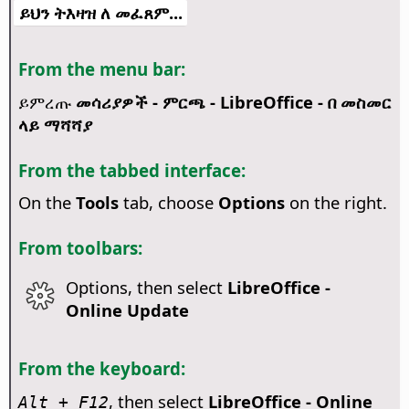
ይህን ትእዛዝ ለ መፈጸም...
From the menu bar:
ይምረጡ
መሳሪያዎች - ምርጫ
- LibreOffice - በ መስመር
ላይ ማሻሻያ
From the tabbed interface:
On the
Tools
tab, choose
Options
on the right.
From toolbars:
Options, then select
LibreOffice -
Online Update
From the keyboard:
, then select
LibreOffice - Online
Alt
+ F12