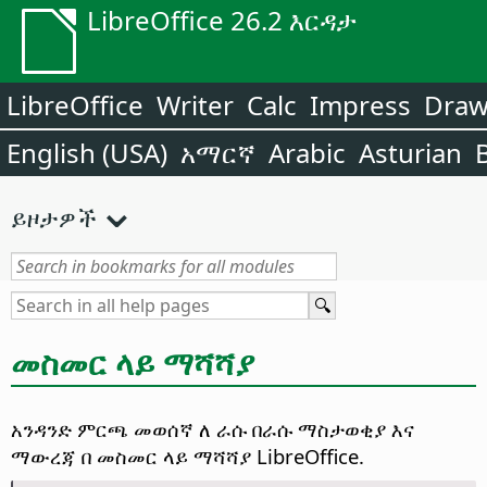
LibreOffice 26.2 እርዳታ
LibreOffice
Writer
Calc
Impress
Dra
English (USA)
አማርኛ
Arabic
Asturian
ይዞታዎች
መስመር ላይ ማሻሻያ
አንዳንድ ምርጫ መወሰኛ ለ ራሱ በራሱ ማስታወቂያ እና
ማውረጃ በ መስመር ላይ ማሻሻያ LibreOffice.