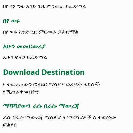
በየ ሳምንቱ አንድ ጊዜ ምርመራ ይፈጽማል
በየ ወሩ
በየ ወሩ አንድ ጊዜ ምርመራ ይፈጽማል
አሁን መመርመሪያ
አሁን ፍለጋ ይፈጽማል
Download Destination
የ ተመረጠውን ፎልደር ማሳያ የ ወረዱት ፋይሎች
የሚጠራቀሙበትን
ማሻሻያውን ራሱ በራሱ ማውረጃ
ራሱ በራሱ ማውረጃ ማስቻያ ለ ማሻሻያዎች ለ ተወሰነው
ፎልደር