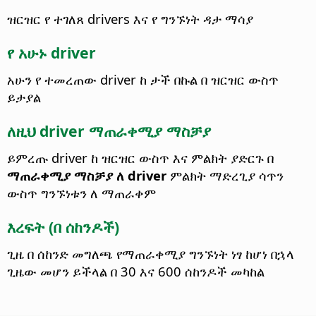
ዝርዝር የ ተገለጸ drivers እና የ ግንኙነት ዳታ ማሳያ
የ አሁኑ driver
አሁን የ ተመረጠው driver ከ ታች በኩል በ ዝርዝር ውስጥ
ይታያል
ለዚህ driver ማጠራቀሚያ ማስቻያ
ይምረጡ driver ከ ዝርዝር ውስጥ እና ምልክት ያድርጉ በ
ማጠራቀሚያ ማስቻያ ለ driver
ምልክት ማድረጊያ ሳጥን
ውስጥ ግንኙነቱን ለ ማጠራቀም
እረፍት (በ ሰከንዶች)
ጊዜ በ ሰከንድ መግለጫ የማጠራቀሚያ ግንኙነት ነፃ ከሆነ በኋላ
ጊዜው መሆን ይችላል በ 30 እና 600 ሰከንዶች መካከል