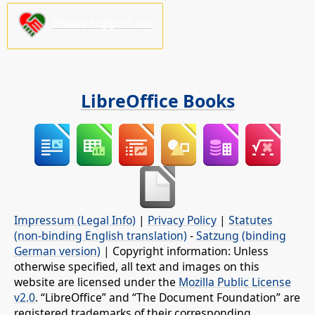
Please support us!
LibreOffice Books
Impressum (Legal Info)
|
Privacy Policy
|
Statutes
(non-binding English translation)
-
Satzung (binding
German version)
| Copyright information: Unless
otherwise specified, all text and images on this
website are licensed under the
Mozilla Public License
v2.0
. “LibreOffice” and “The Document Foundation” are
registered trademarks of their corresponding