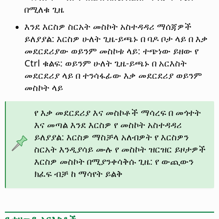
በሚለቁ ጊዜ
እንደ እርስዎ ስርአት መስኮት አስተዳዳሪ ማሰጃዎች
ይለያያል: እርስዎ ሁለት ጊዜ-ይጫኑ በ ባዶ ቦታ ላይ በ እቃ
መደርደሪያው ወይንም መስኮቱ ላይ: ተጭነው ይዘው የ
Ctrl
ቁልፍ: ወይንም ሁለት ጊዜ-ይጫኑ በ አርእስት
መደርደሪያ ላይ በ ተንሳፋፊው እቃ መደርደሪያ ወይንም
መስኮት ላይ
የ እቃ መደርደሪያ እና መስኮቶች ማሳረፍ በ መጎተት
እና መጣል እንደ እርስዎ የ መስኮት አስተዳዳሪ
ይለያያል: እርስዎ ማስቻላ አለብዎት የ እርስዎን
ስርአት እንዲያሳይ ሙሉ የ መስኮት ዝርዝር ይዞታዎች
እርስዎ መስኮት በሚያንቀሳቅሱ ጊዜ: የ ውጪውን
ክፈፍ ብቻ ከ ማሳየት ይልቅ
የ ተዛመዱ አርእስቶች