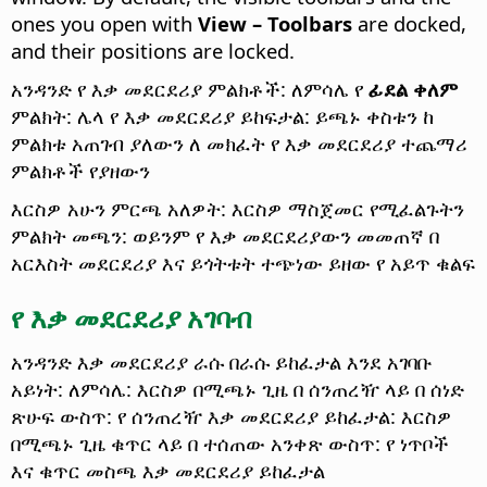
ones you open with
View – Toolbars
are docked,
and their positions are locked.
አንዳንድ የ እቃ መደርደሪያ ምልክቶች: ለምሳሌ የ
ፊደል ቀለም
ምልክት: ሌላ የ እቃ መደርደሪያ ይከፍታል: ይጫኑ ቀስቱን ከ
ምልክቱ አጠገብ ያለውን ለ መክፈት የ እቃ መደርደሪያ ተጨማሪ
ምልክቶች የያዘውን
እርስዎ አሁን ምርጫ አለዎት: እርስዎ ማስጀመር የሚፈልጉትን
ምልክት መጫን: ወይንም የ እቃ መደርደሪያውን መመጠኛ በ
አርእስት መደርደሪያ እና ይጎትቱት ተጭነው ይዘው የ አይጥ ቁልፍ
የ እቃ መደርደሪያ አገባብ
አንዳንድ እቃ መደርደሪያ ራሱ በራሱ ይከፈታል እንደ አገባቡ
አይነት: ለምሳሌ: እርስዎ በሚጫኑ ጊዜ በ ሰንጠረዥ ላይ በ ሰነድ
ጽሁፍ ውስጥ: የ ሰንጠረዥ እቃ መደርደሪያ ይከፈታል: እርስዎ
በሚጫኑ ጊዜ ቁጥር ላይ በ ተሰጠው አንቀጽ ውስጥ: የ ነጥቦች
እና ቁጥር መስጫ እቃ መደርደሪያ ይከፈታል