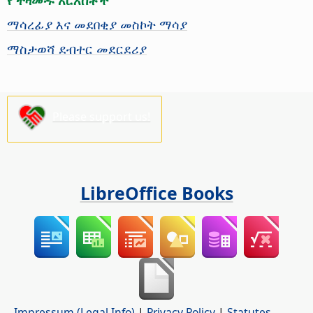
ማሳረፊያ እና መደበቂያ መስኮት ማሳያ
ማስታወሻ ደብተር መደርደሪያ
Please support us!
LibreOffice Books
Impressum (Legal Info)
|
Privacy Policy
|
Statutes