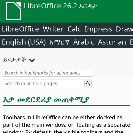
LibreOffice 26.2 እርዳታ
LibreOffice
Writer
Calc
Impress
Dra
English (USA)
አማርኛ
Arabic
Asturian
ይዞታዎች
እቃ መደርደሪያ መጠቀሚያ
Toolbars in LibreOffice can be either docked as
part of the main window, or floating as a separate
window. By default, the visible toolbars and the