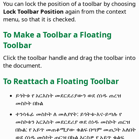
You can lock the position of a toolbar by choosing
Lock Toolbar Position
again from the context
menu, so that it is checked.
To Make a Toolbar a Floating
Toolbar
Click the toolbar handle and drag the toolbar into
the document.
To Reattach a Floating Toolbar
ይጎትቱ የ አርእስት መደርደሪያውን ወደ ሰነዱ ጠረዝ
መስኮት በኩል
ተንሳፋፊ መስኮት ለ መለያየት: ይጎትቱ-እና-ይጣሉ የ
መስኮቱን አርእስት መደርደሪያ ወደ ሰነዱ መስኮት ጠርዝ
በኩል: የ አይጥ መጠቆሚያው ቁልፍ በጣም መጠጋት አለበት
ወደ ሰነዱ መስኮት ጠርዝ በኩል እርስዎ የ አይጥ ቁልፍ