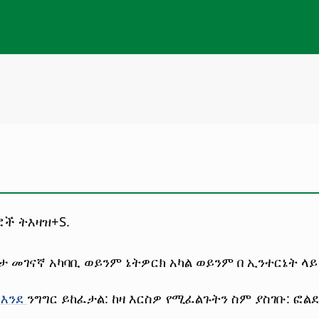
ልፎች
ትእዛዝ
+S.
ዳታ መገናኛ አካባቢ ወይንም ኔትዎርክ አካል ወይንም በ ኢንተርኔት ላይ
እንደ
ንግግር ይከፈታል: ከዛ እርስዎ የሚፈልጉትን ስም ያስገቡ: ፎልደር