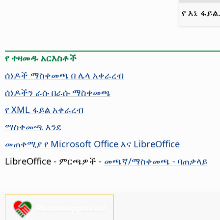
የ እኔ ፋይል.
የ ተዛመዱ አርእስቶች
ሰነዶች ማስቀመጫ በ ሌላ አቀራረብ
ሰነዶችን ራሱ በራሱ ማስቀመጫ
የ XML ፋይል አቀራረብ
ማስቀመጫ እንደ
መጠቀሚያ የ Microsoft Office እና LibreOffice
LibreOffice - ምርጫዎች
-
መጫኛ/ማስቀመጫ - ባጠቃላይ
Please support us!