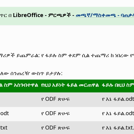
ጥር በ
LibreOffice - ምርጫዎች
-
መጫኛ/ማስቀመጫ - ባጠቃ
ጨማሪዎች ይጨምራል: የ ፋይሉ ስም ቀደም ሲል ተጨማሪ ከ ነበረው የ
ጥለው ሰንጠረዥ ውስጥ ይታያሉ:
ይል ስም አስገብተዋል
የዚህ አይነት ፋይል መርጠዋል
ፋይሉ በዚህ ስ
የ ODF ጽሁፍ
የ እኔ ፋይል.od
.odt
የ ODF ጽሁፍ
የ እኔ ፋይል.od
txt
የ ODF ጽሁፍ
የ እኔ ፋይል.txt