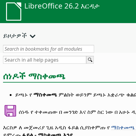
LibreOffice 26.2 እርዳታ
ይዞታዎች
ሰነዶች ማስቀመጫ
ይጫኑ የ
ማስቀመጫ
ምልክት ወይንም ይጫኑ አቋራጭ ቁ
ሰነዱ የ ተቀመጠው በ መንገድ እና ስም ስር ነው በ አሁኑ 
እርስዎ ለ መጀመሪያ ጊዜ አዲስ ፋይል ሲያስቀምጡ የ
ማስቀመጫ 
ይምረጡ
ፋይል - ማስቀመጫ እንደ