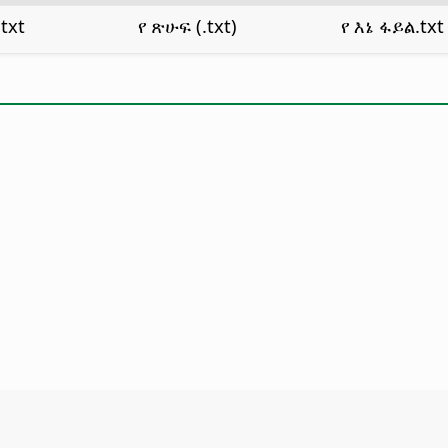
txt
የ ጽሁፍ (.txt)
የ እኔ ፋይል.txt