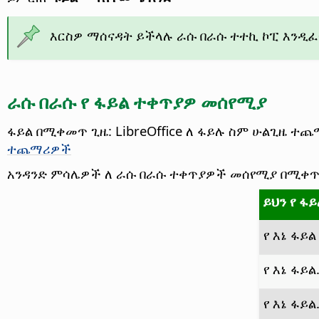
እርስዎ ማሰናዳት ይችላሉ ራሱ በራሱ ተተኪ ኮፒ እንዲፈ
ራሱ በራሱ የ ፋይል ተቀጥያዎ መሰየሚያ
ፋይል በሚቀመጥ ጊዜ: LibreOffice ለ ፋይሉ ስም ሁልጊዜ ተ
ተጨማሪዎች
አንዳንድ ምሳሌዎች ለ ራሱ በራሱ ተቀጥያዎች መሰየሚያ በሚቀ
ይህን የ ፋ
የ እኔ ፋይል
የ እኔ ፋይል
የ እኔ ፋይል.