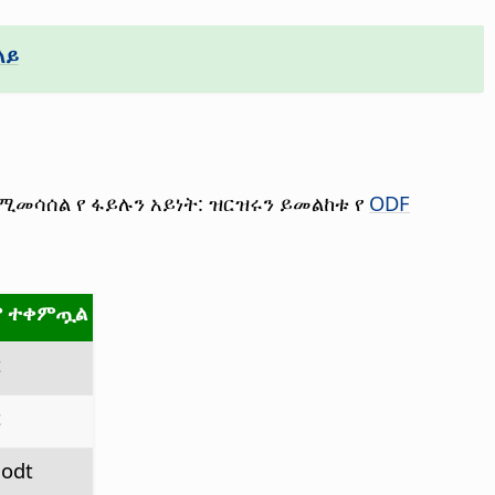
ላይ
ሚመሳሰል የ ፋይሉን አይነት: ዝርዝሩን ይመልከቱ የ
ODF
ም ተቀምጧል
t
t
.odt