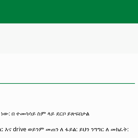
 ነው: በ ተመሳሳይ ስም ላይ ደርቦ ይጽፍበታል
 እና drive ወይንም መጠን ለ ፋይል: ይህን ንግግር ለ መክፈት: