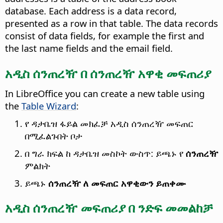
database. Each address is a data record,
presented as a row in that table. The data records
consist of data fields, for example the first and
the last name fields and the email field.
አዲስ ሰንጠረዥ በ ሰንጠረዥ አዋቂ መፍጠሪያ
In LibreOffice you can create a new table using
the
Table Wizard
:
የ ዳታቤዝ ፋይል መክፈቻ አዲስ ሰንጠረዥ መፍጠር
በሚፈልጉበት ቦታ
በ ግራ ክፍል ከ ዳታቤዝ መስኮት ውስጥ: ይጫኑ የ
ሰንጠረዥ
ምልክት
ይጫኑ
ሰንጠረዥ ለ መፍጠር አዋቂውን ይጠቀሙ
አዲስ ሰንጠረዥ መፍጠሪያ በ ንድፍ መመልከቻ