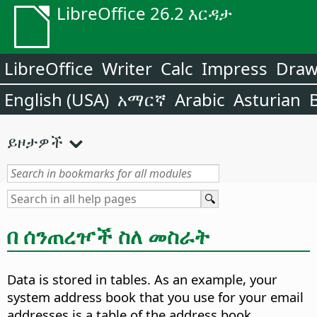
LibreOffice 26.2 እርዳታ
LibreOffice
Writer
Calc
Impress
Dra
English (USA)
አማርኛ
Arabic
Asturian
ይዞታዎች
በ ሰንጠረዦች ስለ መስራት
Data is stored in tables. As an example, your
system address book that you use for your email
addresses is a table of the address book