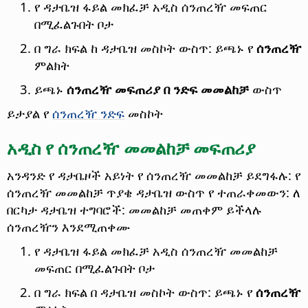
የ ዳታቤዝ ፋይል መክፈቻ አዲስ ሰንጠረዥ መፍጠር
በሚፈልጉበት ቦታ
በ ግራ ክፍል ከ ዳታቤዝ መስኮት ውስጥ: ይጫኑ የ
ሰንጠረዥ
ምልክት
ይጫኑ
ሰንጠረዥ መፍጠሪያ በ ንድፍ መመልከቻ
ውስጥ
ይታያል የ
ሰንጠረዥ ንድፍ
መስኮት
አዲስ የ ሰንጠረዥ መመልከቻ መፍጠሪያ
አንዳንድ የ ዳታቤዞች አይነት የ ሰንጠረዥ መመልከቻ ይደግፋሉ: የ
ሰንጠረዥ መመልከቻ ጥያቄ ዳታቤዝ ውስጥ የ ተጠራቀመውን: ለ
በርካታ ዳታቤዝ ተግባሮች: መመልከቻ መጠቀም ይችላሉ
ሰንጠረዥን እንደሚጠቀሙ
የ ዳታቤዝ ፋይል መክፈቻ አዲስ ሰንጠረዥ መመልከቻ
መፍጠር በሚፈልጉበት ቦታ
በ ግራ ክፍል በ ዳታቤዝ መስኮት ውስጥ: ይጫኑ የ
ሰንጠረዥ