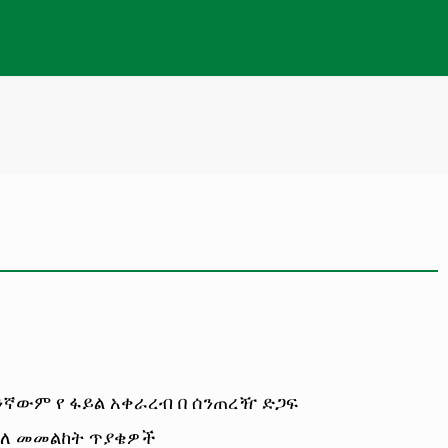
ንኛውም የ ፋይል አቀራረብ በ ሰንጠረዥ ድጋፍ
ቄ ለ መመልከት ጥያቄዎች