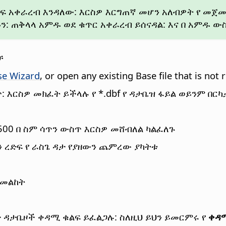
 አቀራረብ እንዳለው: እርስዎ እርግጠኛ መሆን አለብዎት የ መጀመሪያ
ን: ጠቅላላ አምዱ ወደ ቁጥር አቀራረብ ይሰናዳል: እና በ አምዱ 
ቻ
se Wizard
, or open any existing Base file that is not 
 እርስዎ መክፈት ይችላሉ የ *.dbf የ ዳታቤዝ ፋይል ወይንም በርካታ
500 በ ስም ሳጥን ውስጥ እርስዎ መሸብለል ካልፈለጉ
ን ረድፍ የ ራስጌ ዳታ የያዘውን ጨምረው ያካትቱ
መመልከት
ካታ ዳታቤዞች ቀዳሚ ቁልፍ ይፈልጋሉ: ስለዚህ ይህን ይመርምሩ የ
ቀዳ