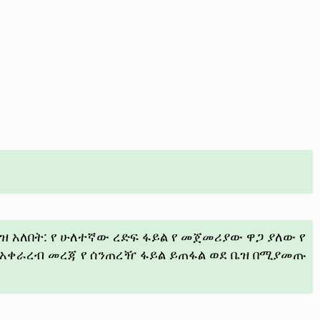
 አለበት: የ ሁለተኛው ረድፍ ፋይል የ መጀመሪያው ዋጋ ያለው የ
የ አቀራረብ መረጃ የ ሰንጠረዥ ፋይል ይጠፋል ወደ ቤዝ በሚያመጡ