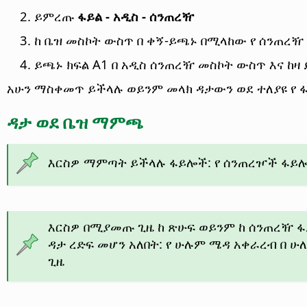
ይምረጡ
ፋይል - አዲስ - ሰንጠረዥ
ከ ቤዝ መስኮት ውስጥ በ ቀኝ-ይጫኑ በሚላከው የ ሰንጠረዥ
ይጫኑ ክፍል A1 በ አዲስ ሰንጠረዥ መስኮት ውስጥ እና ከ
አሁን ማስቀመጥ ይችላሉ ወይንም መላክ ዳታውን ወደ ተለያዩ የ 
ዳታ ወደ ቤዝ ማምጫ
እርስዎ ማምጣት ይችላሉ ፋይሎች: የ ሰንጠረዦች ፋይሎች:
እርስዎ በሚያመጡ ጊዜ ከ ጽሁፍ ወይንም ከ ሰንጠረዥ ፋይ
ዳታ ረድፍ መሆን አለበት: የ ሁሉም ሜዳ አቀራረብ በ 
ጊዜ