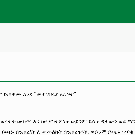
ዥ ይጠቀሙ እንደ "መተግበሪያ እረዳት"
 ወረቀት ውስጥ: እና ከዛ ያስቀምጡ ወይንም ይላኩ ዳታውን ወደ ማ
ዘ: ይጫኑ ሰንጠረዥ ለ መመልከት ሰንጠረዦች: ወይንም ይጫኑ ጥያ