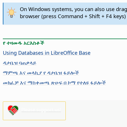
On Windows systems, you can also use drag-
browser (press
Command
+ Shift + F4 keys
የ ተዛመዱ አርእስቶች
Using Databases in LibreOffice Base
ዳታቤዝ ባጠቃላይ
ማምጫ እና መላኪያ የ ዳታቤዝ ፋይሎች
መክፈቻ እና ማስቀመጫ ጽሁፍ በ ኮማ የተለዩ ፋይሎች
Please support us!