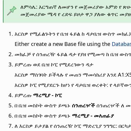
ለምሳሌ: እርግጠኛ ለመሆን የ መጀመሪያው አምድ የ ጽሁፍ
መጀመሪያው ሜዳ የ ረድፍ ይዞታ ዋጋ ያለው ቁጥር መያዙ
እርስዎ የሚፈልጉትን የ ቤዝ ፋይል ከ ዳታቤዝ ውስጥ መክፈ
Either create a new Base file using the
Databa
መክፈቻ የ ሰንጠረዥ ፋይል ዳታ የያዘ የሚመጣ ከ ቤዝ ውስጥ:
ይምረጡ ወደ ቤዝ ኮፒ የሚደረገውን ዳታ
እርስዎ ማስገባት ይችላሉ የ መጠን ማመሳከሪያ እንደ A1:X
እርስዎ ኮፒ የሚያደርጉ ከሆነ የ ዳታቤዝ ወረቀት: የ ላይኛው
ይምረጡ
ማረሚያ - ኮፒ
በ ቤዝ መስኮት ውስጥ ይጫኑ
ሰንጠረዦች
ሰንጠረዦች ለ 
በ ቤዝ መስኮት ውስጥ ይጫኑ
ማረሚያ - መለጠፊያ
ለ እርስዎ ይታያል የ ሰንጠረዥ ኮፒ ማድረጊያ ንግግር: በር