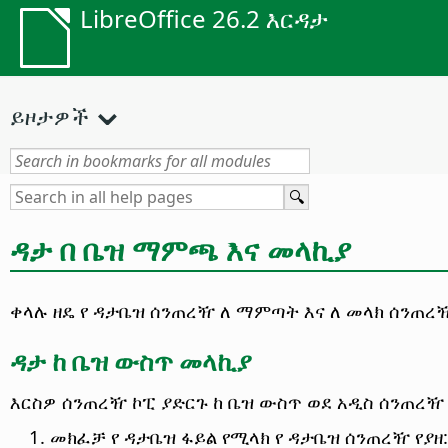
LibreOffice 26.2 እርዳታ
ይዞታዎች
ዳታ በ ቤዝ ማምጫ እና መላኪያ
ቀላሉ ዘዴ የ ዳታቤዝ ሰንጠረዥ ለ ማምጣት እና ለ መላክ ሰንጠረ
ዳታ ከ ቤዝ ውስጥ መላኪያ
እርስዎ ሰንጠረዥ ኮፒ ያድርጉ ከ ቤዝ ውስጥ ወደ አዲስ ሰንጠረዥ
መክፈቻ የ ዳታቤዝ ፋይል የሚላክ የ ዳታቤዝ ሰንጠረዥ የያ