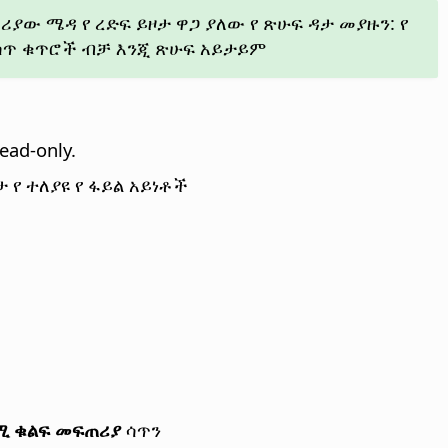
ው ሜዳ የ ረድፍ ይዞታ ዋጋ ያለው የ ጽሁፍ ዳታ መያዙን: የ
ውስጥ ቁጥሮች ብቻ እንጂ ጽሁፍ አይታይም
read-only.
 የ ተለያዩ የ ፋይል አይነቶች
ሚ ቁልፍ መፍጠሪያ
ሳጥን