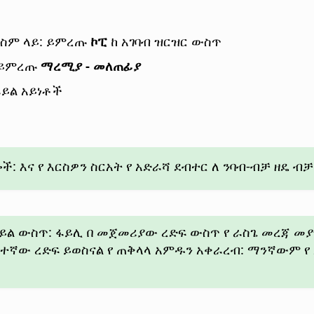
 ስም ላይ: ይምረጡ
ኮፒ
ከ አገባብ ዝርዝር ውስጥ
ዛ ይምረጡ
ማረሚያ - መለጠፊያ
ፋይል አይነቶች
 እና የ እርስዎን ስርአት የ አድራሻ ደብተር ለ ንባብ-ብቻ ዘዴ ብቻ
ል ውስጥ: ፋይሊ በ መጀመሪያው ረድፍ ውስጥ የ ራስጌ መረጃ መያዝ
ሁለተኛው ረድፍ ይወስናል የ ጠቅላላ አምዱን አቀራረብ: ማንኛውም 