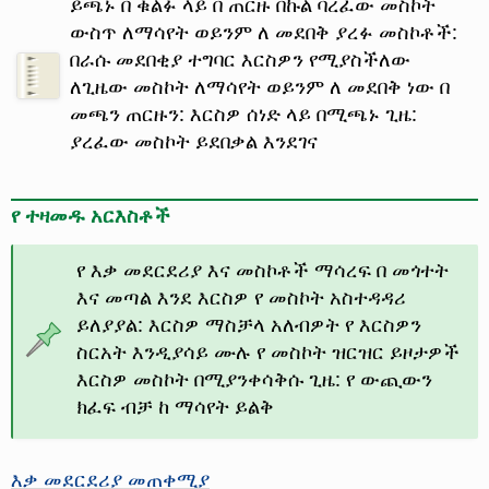
ይጫኑ በ ቁልፉ ላይ በ ጠርዙ በኩል ባረፈው መስኮት
ውስጥ ለማሳየት ወይንም ለ መደበቅ ያረፉ መስኮቶች:
በራሱ መደበቂያ ተግባር እርስዎን የሚያስችለው
ለጊዜው መስኮት ለማሳየት ወይንም ለ መደበቅ ነው በ
መጫን ጠርዙን: እርስዎ ሰነድ ላይ በሚጫኑ ጊዜ:
ያረፈው መስኮት ይደበቃል እንደገና
የ ተዛመዱ አርእስቶች
የ እቃ መደርደሪያ እና መስኮቶች ማሳረፍ በ መጎተት
እና መጣል እንደ እርስዎ የ መስኮት አስተዳዳሪ
ይለያያል: እርስዎ ማስቻላ አለብዎት የ እርስዎን
ስርአት እንዲያሳይ ሙሉ የ መስኮት ዝርዝር ይዞታዎች
እርስዎ መስኮት በሚያንቀሳቅሱ ጊዜ: የ ውጪውን
ክፈፍ ብቻ ከ ማሳየት ይልቅ
እቃ መደርደሪያ መጠቀሚያ