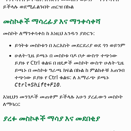
ይችላሉ ወደሚፈልጉበት ጠርዝ በኩል
መስኮቶች ማሳረፊያ እና ማንቀሳቀሻ
መስኮት ለማንቀሳቀስ ከ እነዚህ አንዱን ያድርጉ:
ይጎትቱ መስኮቱን በ አርእስት መደርደሪያ ወደ ጎን ወይንም
ሁለት-ጊዜ ይጫኑ በ መስኮቱ ባዶ ቦታ ውስጥ ተጭነው
ይያዙ የ
Ctrl
ቁልፍ በ ዘዴዎች መስኮት ውስጥ ሁለት-ጊዜ
ይጫኑ በ መስኮቱ ግራጫ ክፍል በኩል ከ ምልክቶቹ አጠገብ
ተጭነው ይያዙ የ
Ctrl
ቁልፍ: ለ አማራጭ ይጫኑ
.
Ctrl
+Shift+F10
እነዚህን መንገዶች መጠቀም ይችላሉ አሁን ያረፈውን መስኮት
ለማባረር
ያረፉ መስኮቶች ማሳያ እና መደበቂያ