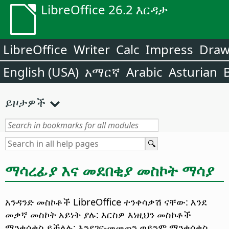
LibreOffice 26.2 እርዳታ
LibreOffice
Writer
Calc
Impress
Dra
English (USA)
አማርኛ
Arabic
Asturian
ይዞታዎች
ማሳረፊያ እና መደበቂያ መስኮት ማሳያ
አንዳንድ መስኮቶች LibreOffice ተንቀሳቃሽ ናቸው: እንደ
መቃኛ መስኮት አይነት ያሉ: እርስዎ እነዚህን መስኮቶች
ማንቀሳቀስ ይችላሉ: እንደገና-መመጠን ወይንም ማንቀሳቀስ