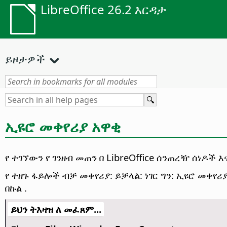
LibreOffice 26.2 እርዳታ
ይዞታዎች
ኢዩሮ መቀየሪያ አዋቂ
የ ተገኘውን የ ገንዘብ መጠን በ LibreOffice ሰንጠረዥ ሰነዶች
የ ተዘጉ ፋይሎች ብቻ መቀየሪያ: ይቻላል: ነገር ግን: ኢዩሮ መቀየሪያ
በኩል .
ይህን ትእዛዝ ለ መፈጸም...