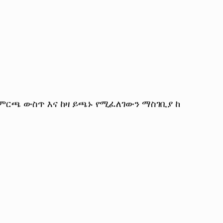
 ምርጫ ውስጥ እና ከዛ ይጫኑ የሚፈለገውን ማስገቢያ ከ