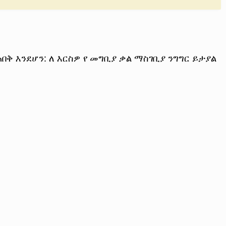
በቅ እንደሆን: ለ እርስዎ የ መግቢያ ቃል ማስገቢያ ንግግር ይታያል