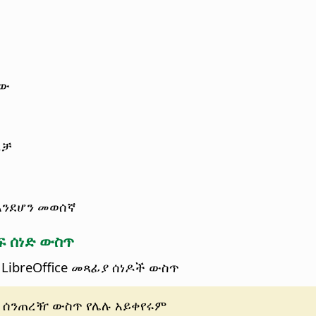
ነው
ፈቻ
እንደሆን መወሰኛ
ፍ ሰነድ ውስጥ
LibreOffice መጻፊያ ሰነዶች ውስጥ
በ ሰንጠረዥ ውስጥ የሌሉ አይቀየሩም