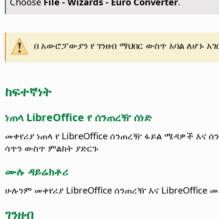
Choose
File - Wizards - Euro Converter
.
በ አውሮፓውያን የ ገንዘብ ማህበር ውስጥ አባል ለሆኑ አገ
ከፍተኛነት
ነጠላ LibreOffice የ ሰንጠረዥ ሰነድ
መቀየሪያ ነጠላ የ LibreOffice ሰንጠረዥ ፋይል
ሜዳዎች እና ሰን
ሳጥን ውስጥ ምልክት ያድርጉ
ሙሉ ዳይሬክቶሪ
ሁሉንም መቀየሪያ LibreOffice ሰንጠረዥ እና LibreOffi
ገንዘብ