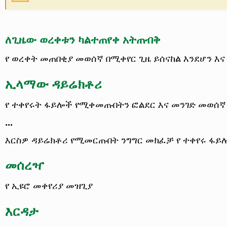
ለጊዜው ወረቀቱን ካልተጠየቀ አትጠብቅ
የ ወረቀት መጠበቂያ መወሰኛ በሚቀየር ጊዜ ይሰናከል እንደሆን እና 
ኢላማው ዳይሬክቶሪ
የ ተቀየሩት ፋይሎች የሚቀመጡበትን ፎልደር እና መንገድ መወሰኛ
...
እርስዎ ዳይሬክቶሪ የሚመርጡበት ንግግር መክፈቻ የ ተቀየሩ ፋይ
መሰረዣ
የ ኢዩሮ መቀየሪያ መዝጊያ
እርዳታ