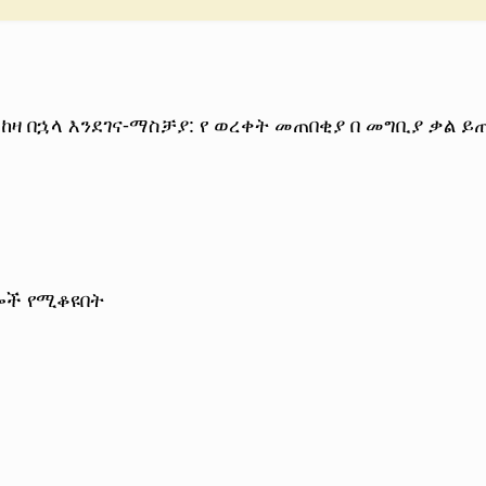
ከዛ በኋላ እንደገና-ማስቻያ: የ ወረቀት መጠበቂያ በ መግቢያ ቃል ይጠ
ሎች የሚቆዩበት