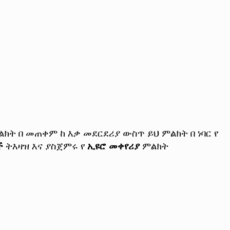
ልክት በ መጠቀም ከ እቃ መደርደሪያ ውስጥ ይህ ምልክት በ ነባር የ
ች
ትእዛዝ እና ያስጀምሩ የ
ኢዩሮ መቀየሪያ
ምልክት