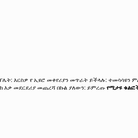
ቴምፕሌት: እርስዎ የ ኢዩሮ መቀየሪያን መጥራት ይችላሉ: ተመሳሳዩን ም
ን ከ እቃ መደርደሪያ መጨረሻ በኩል ያለውን: ይምረጡ
የሚታዩ ቁልፎ