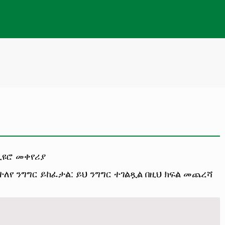
 ኢዩሮ መቀየሪያ
 ተለየ ንግግር ይከፈታል: ይህ ንግግር ተገልጿል በዚህ ክፍል መጨረሻ