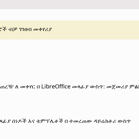
ሮች ብቻ ገንዘብ መቀየሪያ
ጠረዥ ለ መቀየር በ LibreOffice መጻፊያ ውስጥ: መጀመሪያ ምል
ce መጻፊያ ሰነዶች እና ቴምፕሌቶች በ ተመረጠው ዳይሬክቶሪ ውስጥ