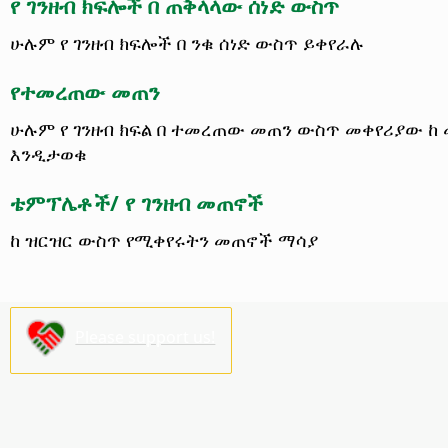
የ ገንዘብ ክፍሎች በ ጠቅላላው ሰነድ ውስጥ
ሁሉም የ ገንዘብ ክፍሎች በ ንቁ ሰነድ ውስጥ ይቀየራሉ
የተመረጠው መጠን
ሁሉም የ ገንዘብ ክፍል በ ተመረጠው መጠን ውስጥ መቀየሪያው ከ 
እንዲታወቁ
ቴምፕሌቶች/ የ ገንዘብ መጠኖች
ከ ዝርዝር ውስጥ የሚቀየሩትን መጠኖች ማሳያ
Please support us!