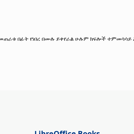
መጠራቱ በፊት የነበረ በሙሉ ይቀየራል
ሁሉም ክፍሎች ተምመሳሳይ አ
LibreOffice Books