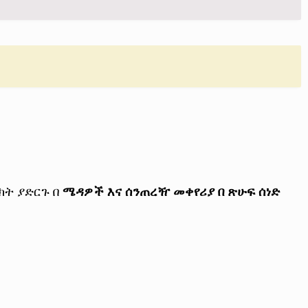
ክት ያድርጉ በ
ሜዳዎች እና ሰንጠረዥ መቀየሪያ በ ጽሁፍ ሰነድ