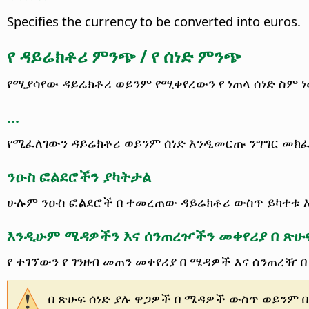
Specifies the currency to be converted into euros.
የ ዳይሬክቶሪ ምንጭ / የ ሰነድ ምንጭ
የሚያሳየው ዳይሬክቶሪ ወይንም የሚቀየረውን የ ነጠላ ሰነድ ስም 
...
የሚፈለገውን ዳይሬክቶሪ ወይንም ሰነድ እንዲመርጡ ንግግር መክ
ንዑስ ፎልደሮችን ያካትታል
ሁሉም ንዑስ ፎልደሮች በ ተመረጠው ዳይሬክቶሪ ውስጥ ይካተቱ 
እንዲሁም ሜዳዎችን እና ሰንጠረዦችን መቀየሪያ በ ጽሁ
የ ተገኘውን የ ገንዘብ መጠን መቀየሪያ በ ሜዳዎች እና ሰንጠረዥ በ 
በ ጽሁፍ ሰነድ ያሉ ዋጋዎች በ ሜዳዎች ውስጥ ወይንም 