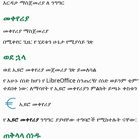
እርዳታ ማስጀመሪያ ለ ንግግር
መቀየሪያ
መቀየሪያ ማስጀመሪያ
በሚቀየር ጊዜ: የ ሂደቱን ሁኔታ የሚያሳይ ገጽ
ወደ ኋላ
ወደ ኢዩሮ መቀየሪያ መጀመሪያ ገጽ ይመለሳል
የ አሁኑ ሰነድ ከሆነ የ LibreOffice ሰንጠረዥ ሰነድ ወይንም 
ተደበቀ ነው: ለማሳየት የ ኢዩሮ መቀየሪያን ምልክት ይጫኑ ቀስቱ
ኢዩሮ መቀየሪያ
የ
ኢዩሮ መቀየሪያ
ንግግር ያያዛቸው ተግባሮች የሚከተሉት ናቸው:
ጠቅላላ ሰነዱ