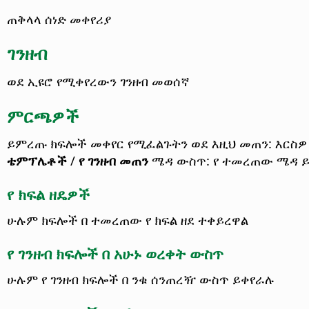
ጠቅላላ ሰነድ መቀየሪያ
ገንዘብ
ወደ ኢዩሮ የሚቀየረውን ገንዘብ መወሰኛ
ምርጫዎች
ይምረጡ ክፍሎች መቀየር የሚፈልጉትን ወደ እዚህ መጠን: እርስዎ
ቴምፕሌቶች
/
የ ገንዘብ መጠን
ሜዳ ውስጥ: የ ተመረጠው ሜዳ ይ
የ ክፍል ዘዴዎች
ሁሉም ክፍሎች በ ተመረጠው የ ክፍል ዘደ ተቀይረዋል
የ ገንዘብ ክፍሎች በ አሁኑ ወረቀት ውስጥ
ሁሉም የ ገንዘብ ክፍሎች በ ንቁ ሰንጠረዥ ውስጥ ይቀየራሉ