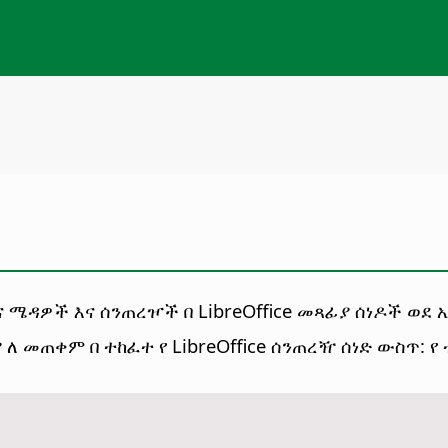
 እና ሜዳዎች እና ሰንጠረዦች በ LibreOffice መጻፊያ ሰነዶች ወደ
 ለ መጠቀም በ ተከፈተ የ LibreOffice ሰንጠረዥ ሰነድ ውስጥ: የ