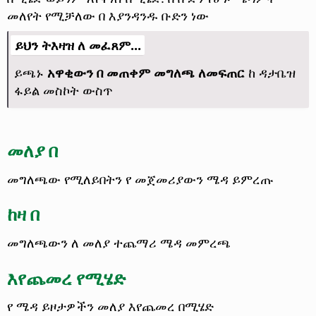
መለየት የሚቻለው በ እያንዳንዱ ቡድን ነው
ይህን ትእዛዝ ለ መፈጸም...
ይጫኑ
አዋቂውን በ መጠቀም መግለጫ ለመፍጠር
ከ ዳታቤዝ
ፋይል መስኮት ውስጥ
መለያ በ
መግለጫው የሚለይበትን የ መጀመሪያውን ሜዳ ይምረጡ
ከዛ በ
መግለጫውን ለ መለያ ተጨማሪ ሜዳ መምረጫ
እየጨመረ የሚሄድ
የ ሜዳ ይዞታዎችን መለያ እየጨመረ በሚሄድ