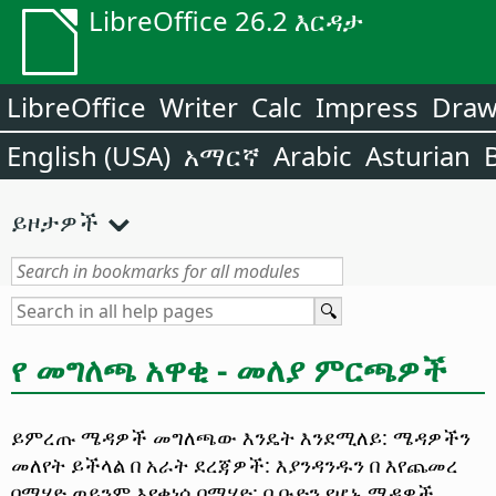
LibreOffice 26.2 እርዳታ
LibreOffice
Writer
Calc
Impress
Dra
English (USA)
አማርኛ
Arabic
Asturian
ይዞታዎች
የ መግለጫ አዋቂ - መለያ ምርጫዎች
ይምረጡ ሜዳዎች መግለጫው እንዴት እንደሚለይ: ሜዳዎችን
መለየት ይችላል በ አራት ደረጃዎች: እያንዳንዱን በ እየጨመረ
በሚሄድ ወይንም እየቀነሰ በሚሄድ: በ ቡድን የሆኑ ሜዳዎች