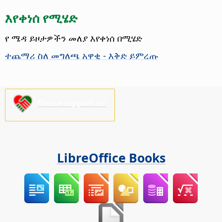
እየቀነሰ የሚሄድ
የ ሜዳ ይዞታዎችን መለያ እየቀነሰ በሚሄድ
ተጨማሪ ስለ መግለጫ አዋቂ - እቅድ ይምረጡ
Please support us!
LibreOffice Books