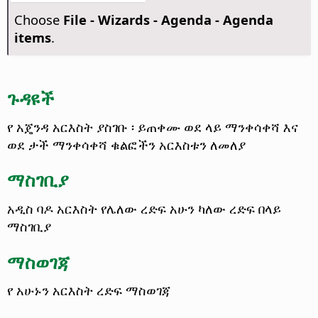
Choose
File - Wizards - Agenda - Agenda
items
.
ጉዳዩች
የ አጄንዳ አርእስት ያስገቡ ፡ ይጠቀሙ ወደ ላይ ማንቀሳቀሻ እና
ወደ ታች ማንቀሳቀሻ ቁልፎችን አርእስቱን ለመለያ
ማስገቢያ
አዲስ ባዶ አርእስት የሌለው ረድፍ አሁን ካለው ረድፍ በላይ
ማስገቢያ
ማስወገጃ
የ አሁኑን አርእስት ረድፍ ማስወገጃ