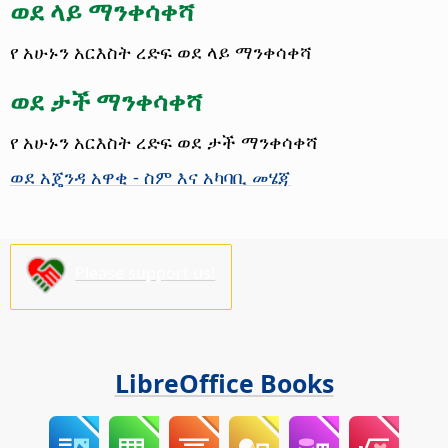
ወደ ላይ ማንቀሳቀሻ
የ አሁኑን አርእስት ረድፍ ወደ ላይ ማንቀሳቀሻ
ወደ ታች ማንቀሳቀሻ
የ አሁኑን አርእስት ረድፍ ወደ ታች ማንቀሳቀሻ
ወደ አጄንዳ አዋቂ - ስም እና አካባቢ መሄጃ
Please support us!
LibreOffice Books