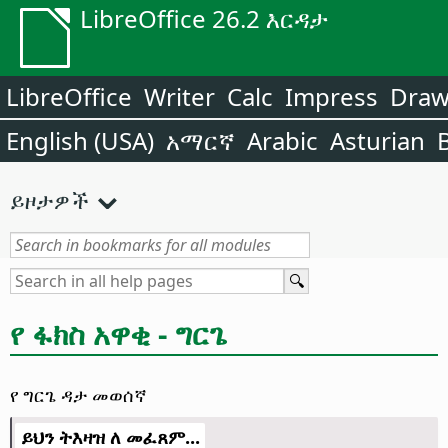
LibreOffice 26.2 እርዳታ
LibreOffice
Writer
Calc
Impress
Dra
English (USA)
አማርኛ
Arabic
Asturian
ይዞታዎች
የ ፋክስ አዋቂ - ግርጌ
የ ግርጌ ዳታ መወሰኛ
ይህን ትእዛዝ ለ መፈጸም...