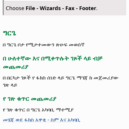
Choose
File - Wizards - Fax - Footer
.
ግርጌ
በ ግርጌ ቦታ የሚታተመውን ጽሁፍ መወሰኛ
በ ሁለተኛው እና በሚቀጥሉት ገጾች ላይ ብቻ
መጨመሪያ
በ በርካታ ገጾች የ ፋክስ ሰነድ ላይ ግርጌ ማገጃ ከ መጀመሪያው
ገጽ ላይ
የ ገጽ ቁጥር መጨመሪያ
የ ገጽ ቁጥር በ ግርጌ አካባቢ ማተሚያ
መሄጃ ወደ ፋክስ አዋቂ - ስም እና አካባቢ