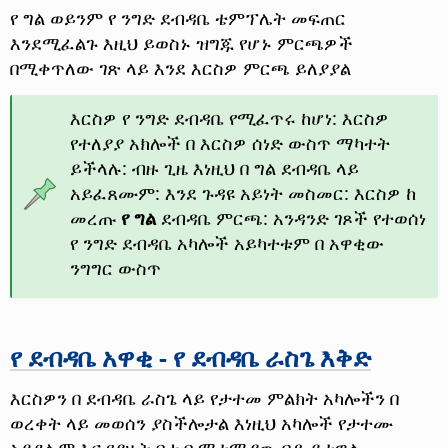
የ ግል ወይንም የ ንግድ ደብዳቤ ቴምፕሌት መፍጠር
እንደሚፈልጉ እዚህ ይወስኑ
ዝግጁ የሆኑ ምርጫዎች
በሚቀጥለው ገጽ ላይ እንደ እርስዎ ምርጫ ይለያያል
እርስዎ የ ንግድ ደብዳቤ የሚፈጥሩ ከሆነ: እርስዎ
የተለያያ አክሎች በ እርስዎ ሰነድ ውስጥ ማካተት
ይችላሉ: ብዙ ጊዜ እነዚህ በ ግል ደብዳቤ ላይ
አይፈጸሙም: እንደ ጉዳዩ አይነት መስመር: እርስዎ ከ
መረጡ
የ ግል
ደብዳቤ ምርጫ: አንዳንድ ገጾች የተወሰነ
የ ንግድ ደብዳቤ አካሎች አይካተቱም በ አዋቂው
ንግግር ውስጥ
የ ደብዳቤ አዋቂ - የ ደብዳቤ ራስጌ እቅድ
እርስዎን በ ደብዳቤ ራስጌ ላይ የታተመ ምልክት አካሎችን በ
ወረቀት ላይ መወሰን ያስችሎታል
እነዚህ አካሎች የታተሙ
አይደሉም እና የያዙት ቦታ በ ማተሚያው ባዶ ይተዋል