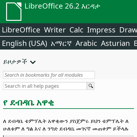
LibreOffice 26.2 እርዳታ
LibreOffice
Writer
Calc
Impress
Dra
English (USA)
አማርኛ
Arabic
Asturian
ይዞታዎች
የ ደብዳቤ አዋቂ
ለ ደብዳቤ ቴምፕሌት አዋቂውን ያስጀምሩ
ይህን ቴምፕሌት ለ
ሁለቱም ለ ግል እና ለ ንግድ ደብዳቤ መገናኛ መጠቀም ይችላሉ