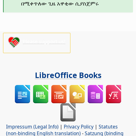
በሚቀጥለው ጊዜ አዋቂው ሲያስጀምሩ
Please support us!
LibreOffice Books
Impressum (Legal Info)
|
Privacy Policy
|
Statutes
(non-binding English translation)
-
Satzung (binding