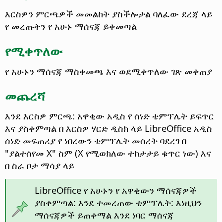
እርስዎን ምርጫዎች መመልከት ያስችሎታል ባለፈው ደረጃ ላይ
የ መረጡትን
የ አሁኑ ማሰናጃ ይቀመጣል
የሚቀጥለው
የ አሁኑን ማሰናጃ ማስቀመጫ እና ወደሚቀጥለው ገጽ መቀጠያ
መጨረሻ
እንደ እርስዎ ምርጫ: አዋቂው አዲስ የ ሰነድ ቴምፕሌት ይፍጥር
እና ያስቀምጣል በ እርስዎ ሃርድ ዲስክ ላይ
LibreOffice አዲስ
ሰነድ መፍጠሪያ የ ነበረውን ቴምፕሌት መሰረት ባደረገ በ
"ያልተሰየመ X" ስም (X የሚወክለው ተከታታይ ቁጥር ነው) እና
በ ስራ ቦታ ማሳያ ላይ
LibreOffice የ አሁኑን የ አዋቂውን ማሰናጃዎች
ያስቀምጣል: እንደ ተመረጠው ቴምፕሌት: እነዚህን
ማሰናጃዎች ይጠቀማል እንደ ነባር ማሰናጃ