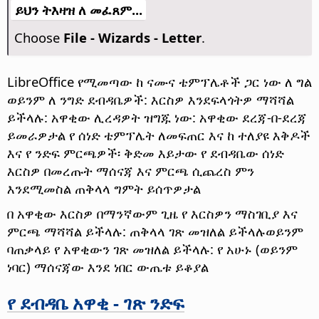
ይህን ትእዛዝ ለ መፈጸም...
Choose
File - Wizards - Letter
.
LibreOffice የሚመጣው ከ ናሙና ቴምፕሌቶች ጋር ነው ለ ግል
ወይንም ለ ንግድ ደብዳቤዎች: እርስዎ እንደፍላጎትዎ ማሻሻል
ይችላሉ: አዋቂው ሊረዳዎት ዝግጁ ነው: አዋቂው ደረጃ-በ-ደረጃ
ይመራዎታል የ ሰነድ ቴምፕሌት ለመፍጠር እና ከ ተለያዩ እቅዶች
እና የ ንድፍ ምርጫዎች፡ ቅድመ እይታው የ ደብዳቤው ሰነድ
እርስዎ በመረጡት ማሰናጃ እና ምርጫ ሲጨረስ ምን
እንደሚመስል ጠቅላላ ግምት ይሰጥዎታል
በ አዋቂው እርስዎ በማንኛውም ጊዜ የ እርስዎን ማስገቢያ እና
ምርጫ ማሻሻል ይችላሉ: ጠቅላላ ገጽ መዝለል ይችላሉወይንም
ባጠቃላይ የ አዋቂውን ገጽ መዝለል ይችላሉ: የ አሁኑ (ወይንም
ነባር) ማሰናጃው እንደ ነበር ውጤቱ ይቆያል
የ ደብዳቤ አዋቂ - ገጽ ንድፍ