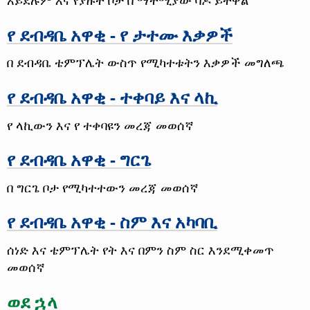
የ ደብዳቤ አዋቂ - የ ታተሙ እቃዎች
በ ደብዳቤ ቴምፕሌት ውስጥ የሚካተቱትን እቃዎች መግለጫ
የ ደብዳቤ አዋቂ - ተቀባይ እና ላኪ
የ ላኪውን እና የ ተቀባዩን መረጃ መወሰኛ
የ ደብዳቤ አዋቂ - ግርጌ
በ ግርጌ ቦታ የሚካተተውን መረጃ መወሰኛ
የ ደብዳቤ አዋቂ - ስም እና አካባቢ
ሰነድ እና ቴምፕሌት የት እና በምን ስም ስር እንደሚቀመጥ
መወሰኛ
ወደ ኋላ