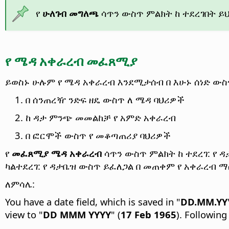
የ
ሁለገብ መግለጫ
ሳጥን ውስጥ ምልክት ከ ተደረገበት ይ
የ ሜዳ አቀራረብ መፈጸሚያ
ይወስኑ ሁሉም የ ሜዳ አቀራረብ እንደሚታሰብ በ እሁኑ ሰነድ ው
በ ሰንጠረዥ ንድፍ ዘዴ ውስጥ ለ ሜዳ ባህሪዎች
ከ ዳታ ምንጭ መመልከቻ የ አምድ አቀራረብ
በ ፎርሞች ውስጥ የ መቆጣጠሪያ ባህሪዎች
የ
መፈጸሚያ ሜዳ አቀራረብ
ሳጥን ውስጥ ምልክት ከ ተደረገ: የ
ካልተደረገ: የ ዳታቤዝ ውስጥ ይፈለጋል በ መጠቀም የ አቀራረብ
ለምሳሌ:
You have a date field, which is saved in "
DD.MM.YY
view to "
DD MMM YYYY
" (
17 Feb 1965
). Followin