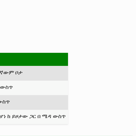
ንኛውም ቦታ
 ውስጥ
ውስጥ
ሆነ ከ ይዞታው ጋር በ ሜዳ ውስጥ