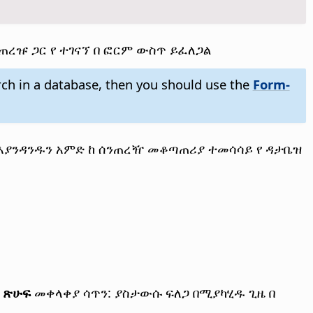
ጠረዡ ጋር የ ተገናኘ በ ፎርም ውስጥ ይፈለጋል
arch in a database, then you should use the
Form-
 እያንዳንዱን አምድ ከ ሰንጠረዥ መቆጣጠሪያ ተመሳሳይ የ ዳታቤዝ
የ
ጽሁፍ
መቀላቀያ ሳጥን: ያስታውሱ ፍለጋ በሚያካሂዱ ጊዜ በ