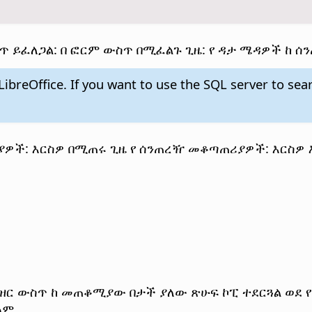
 ይፈለጋል: በ ፎርም ውስጥ በሚፈልጉ ጊዜ: የ ዳታ ሜዳዎች ከ ሰን
LibreOffice
. If you want to use the SQL server to se
ያዎች: እርስዎ በሚጠሩ ጊዜ የ ሰንጠረዥ መቆጣጠሪያዎች: እርስዎ
ርዝር ውስጥ
ከ መጠቆሚያው በታች ያለው ጽሁፍ ኮፒ ተደርጓል ወደ 
ልም