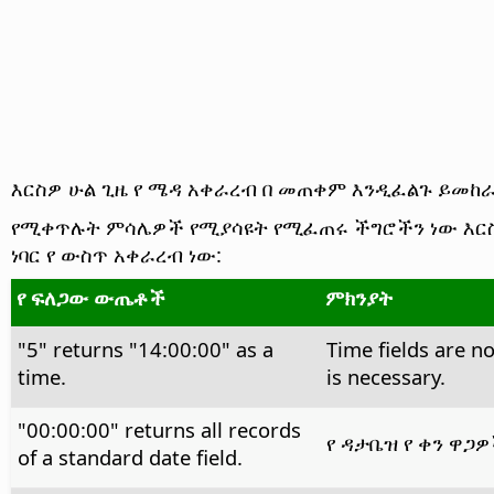
እርስዎ ሁል ጊዜ የ ሜዳ አቀራረብ በ መጠቀም እንዲፈልጉ ይመከ
የሚቀጥሉት ምሳሌዎች የሚያሳዩት የሚፈጠሩ ችግሮችን ነው እርስዎ
ነባር የ ውስጥ አቀራረብ ነው:
የ ፍለጋው ውጤቶች
ምክንያት
"5" returns "14:00:00" as a
Time fields are n
time.
is necessary.
"00:00:00" returns all records
የ ዳታቤዝ የ ቀን ዋጋ
of a standard date field.