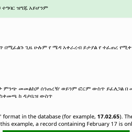
ህ ተግባር ዝግጁ አይሆንም
ስጥ በሚፈልጉ ጊዜ
ሁሉም የ ሜዳ አቀራረብ ይታያል የ ተፈጠረ የሚ
 ዳታ ምንጭ መመልከቻ ሰንጠረዥ ወይንም ፎርም ውስጥ ይፈለጋል በ 
 ማስቀመጫ ከ ዳታቤዝ ውስጥ
" format in the database (for example,
17.02.65
). T
g this example, a record containing February 17 is o