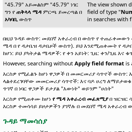
"45.79" አይመልስም "45.79" ነገር
The view shown do
ግን የ
ጠቅላላ ሜዳ
ምርጫ ይመረጣል በ
field of type "
Num
አካባቢ
ውስጥ
in searches with f
በዚህ ጉዳይ ውስጥ: መደበኛ አቀራረብ በ ውስጥ የ ተጠራቀመውን ዳ
ሜዳ በ የ ዳታቤዝ ዳታቤዞች ውስጥ). ይህ እንደሚጠቀሙት የ ዳታቤ
ከሆነ: ይህ ያካትታል ሜዳዎች: የ ቀን አይነት: ጊዜ: ቀን/ጊዜ እና 
However, searching without
Apply field format
is 
እርስዎ የሚፈልጉ ከሆነ ዋጋዎች በ መመርመሪያ ሳጥኖች ውስጥ: 
ላልተደረገባቸው መመርመሪያ ሳጥኖች: እና ባዶ ሀረግ ለማይታወቁ 
ጥገኛ በ ነባር ዋጋዎች ይታያል "እውነት" ወይንም "ሀሰት"
እርስዎ የሚጠቀሙ ከሆነ
የ ሜዳ አቀራረብ መፈጸሚያ
በ ዝርዝር 
እርስዎ ተመሳሳይ ይዞታዎችን ያገኛሉ በ መደበኛ ሜዳ አቀራረብ 
ጉዳይ ማመሳሰያ