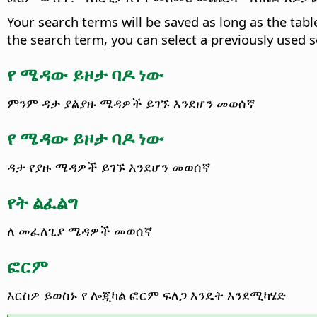
Your search terms will be saved as long as the tab
the search term, you can select a previously used
የ ሜዳው ይዞታ ባዶ ነው
ምንም ዳታ ያልያዙ ሜዳዎች ይገኙ እንደሆን መወሰኛ
የ ሜዳው ይዞታ ባዶ ነው
ዳታ የያዙ ሜዳዎች ይገኙ እንደሆን መወሰኛ
የት ልፈልግ
ለ መፈለጊያ ሜዳዎች መወሰኛ
ፎርም
እርስዎ ይወስኑ የ ሎጂካል ፎርም ፍለጋ እንዴት እንደሚካሄድ