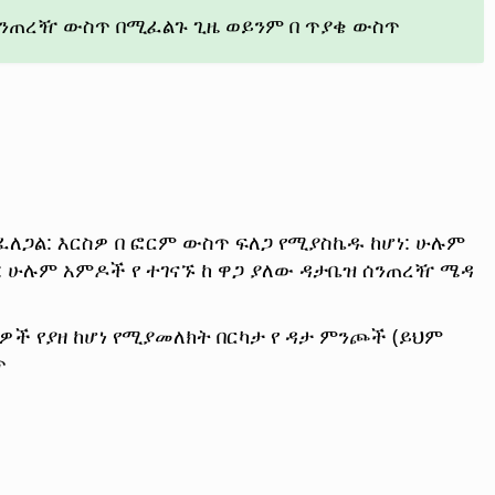
በ ሰንጠረዥ ውስጥ በሚፈልጉ ጊዜ ወይንም በ ጥያቄ ውስጥ
ለጋል: እርስዎ በ ፎርም ውስጥ ፍለጋ የሚያስኬዱ ከሆነ: ሁሉም
: ሁሉም አምዶች የ ተገናኙ ከ ዋጋ ያለው ዳታቤዝ ሰንጠረዥ ሜዳ
ዎች የያዘ ከሆነ የሚያመለክት በርካታ የ ዳታ ምንጮች (ይህም
ጥ