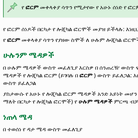
የ
ፎርም
መቀላቀያ ሳጥን የሚታየው የ አሁኑ ሰነድ የ ፎር
የ ፎርም ሰነዶች በርካታ የ ሎጂካል ፎርሞች መያዝ ይችላሉ: እነዚህ
የ
ፎርም
መቀላቀያ ሳጥን የያዘው ስሞች ለ ሁሉም ሎጂካል ፎርሞ
ሁሉንም ሜዳዎች
በ ሁሉም ሜዳዎች ውስጥ መፈለጊያ
እርስዎ በ ሰንጠረዥ ውስጥ 
ሜዳዎች የ ሎጂካል ፎርም (ይገባሉ በ
ፎርም
) ውስጥ ይፈለጋል: 
ውስጥ ይፈለጋል
ያስታውሱ የ አሁኑ የ ሎጂካል ፎርም ሜዳዎች አንድ አይነት መሆን 
ማለት በርካታ የ ሎጂካል ፎርሞች) የ
ሁሉም ሜዳዎች
ምርጫ ብቻ 
ነጠላ ሜዳ
በ ተወሰነ የ ዳታ ሜዳ ውስጥ መፈለጊያ