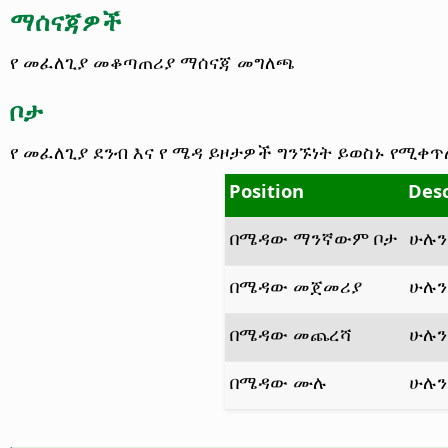
ማሰናጃዎች
የ መፈለጊያ መቆጣጠሪያ ማሰናጃ መግለጫ
ቦታ
የ መፈለጊያ ደንብ እና የ ሜዳ ይዞታዎች ግንኙነት ይወስኑ
የሚቀጥሉ
Position
Desc
በሜዳው ማንኛውም ቦታ
ሁሉን
በሜዳው መጀመሪያ
ሁሉን
በሜዳው መጨረሻ
ሁሉን
በሜዳው ሙሉ
ሁሉን