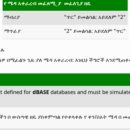
የ ሜዳ አቀራረብ መፈጸሚ_ያ
መፈለጊያ ዘዴ
ማብሪያ
"ጥር" ይመልሳል: አይደለም "2"
ማጥፊያ
"2" ይመልሳል: አይደለም "ጥር"
ራሉ
 በሚፈልጉ ጊዜ ያለ ሜዳ አቀራረብ: እነዚህ ችግሮች እንደሚጠቀሙ
ot defined for
dBASE
databases and must be simulated.
ዎችን በ ውስጣዊ ዘዴ ያስቀምጣል የተቀላቀሉ የ ቀን/ሰአት ሜዳ በ 