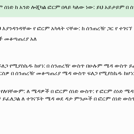
ም ሰነድ ከ አንድ ሎጂካል ፎርም በላይ ካለው ነው: ይህ አይታይም 
 እያንዳንዳቸው የ ፎርም አካላት ናቸው: ከ ሰንጠረዥ ጋር የ ተገናኘ
ች መቆጣጠሪያ አለ
ፍለጋ የሚያስኬዱ ከሆነ: በ ሰንጠረዥ ውስጥ በሁሉም ሜዳ ውስጥ ይፈ
እርስዎ በ ሰንጠረዥ መቆጣጠሪያ ሜዳ ውስጥ ፍለጋ የሚያስኬዱ ከሆነ
የለባቸውም: ለ ሜዳዎች በ ፎርም ሰነድ ውስጥ: የ ፎርም ሰነድ ሜዳ
ይፈለጋል ለ ተገናኙት ሜዳ ወደ ዳታ ምንጮች በ ፎርም ሰነድ ውስ