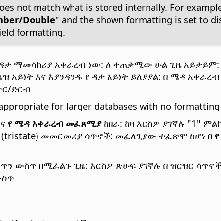
es not match what is stored internally. For example,
ber/Double
" and the shown formatting is set to di
ield formatting.
ታ ማመሳከሪያ አቀራረብ ነው: ለ ተጠቃሚው ሁል ጊዜ አይታይም: በ
ዝ አይነት እና እያንዳንዱ የ ዳታ አይነት ይለያያል: በ ሜዳ አቀራረ
ቁጥር/ድርብ
appropriate for larger databases with no formatting i
እና
የ ሜዳ አቀራረብ መፈጸሚያ
ከበራ: ከዛ እርስዎ ያገኛሉ "1" ም
(tristate) መመርመሪያ ሳጥኖች: መፈለጊያው ተፈጽሞ ከሆነ በ
የ
ሳጥን ውስጥ በሚፈልጉ ጊዜ: እርስዎ ጽሁፍ ያገኛሉ በ ዝርዝር ሳጥ
ውስጥ