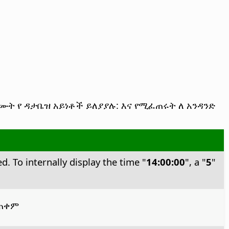
ት የ ዳታቤዝ አይነቶች ይለያያሉ: እና የሚፈጠሩት ለ አንዳንድ
 To internally display the time "
14:00:00
", a "
5
"
መጠቀም