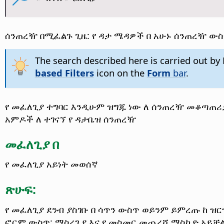
ሰንጠረዥ በሚፈልጉ ጊዜ: የ ዳታ ሜዳዎች በ አሁኑ ሰንጠረዥ ውስጥ
The search described here is carried out by
based Filters
icon on the
Form
bar
.
የ መፈለጊያ ተግባር እንዲሁም ዝግጁ ነው ለ ሰንጠረዥ መቆጣጠሪ
አምዶች ለ ተገናኘ የ ዳታቤዝ ሰንጠረዥ
መፈለጊያ በ
የ መፈለጊያ አይነት መወሰኛ
ጽሁፍ:
የ መፈለጊያ ደንብ ያስገቡ በ ሳጥን ውስጥ ወይንም ይምረጡ ከ ዝ
ፎርም ውስጥ: ማስረጊያ እና የ መስመር መጨረሻ ማስኬድ አይቻ