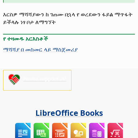
እርስዎ ማሻሻያውን ከ ገጠሙ በኋላ የ ወረደውን ፋይል ማጥፋት
ይችላሉ ነፃ ቦታ ለማግኘት
የ ተዛመዱ አርእስቶች
ማሻሻያ በ መስመር ላይ ማስጀመሪያ
Please support us!
LibreOffice Books