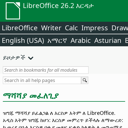
LibreOffice 26.2 እርዳታ
LibreOffice
Writer
Calc
Impress
Dra
English (USA)
አማርኛ
Arabic
Asturian
ይዞታዎች
ማሻሻያ መፈለጊያ
ዝግጁ ማሻሻያ ይፈልጋል ለ እርስዎ እትም ለ LibreOffice.
አዲስ እትም ዝግጁ ከሆነ: እርስዎ መምረጥ ይችላሉ ለማውረድ:
ከ ወረደ በኋላ እርስዎ በቂ የ መጻፍ ፍቃድ ካለዎት ለ መግጠሚያ