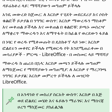
ዳይሬክቶሪ ላይ: ማሻሻያውን መግጠም ይችላሉ
አንዴ መውረድ ከጀመረ: ለ እርስዎ የ ሂደት መደርደሪያ እና ሶስት
ቁልፎች ይታያል በ ንግግር ውስጥ: እርስዎ ማውረዱን ማስቆም
እና መቀጠል ይችላሉ እና መቀጠል በ ቁልፎቹ: ይጫኑ መሰረዣ
ለማቋረጥ ማውረዱን እና ለማጥፋት በ ከፊል የ ወረደውን ፋይል
በ ነባር የ ወረዱ የሚቀመጡት በ ዴስክቶፕ ላይ ነው: እርስዎ
ፎልደሩን መቀየር ይችላሉ የሚወርዱ የት እንደሚጠራቀሙ በ
መሳሪያዎች - ምርጫ
- LibreOffice - በ መስመር ላይ ማሻሻያ
ማውረዱ ከ ጨረሰ በኋላ: እርስዎ መጫን ይችላሉ መግጠም
ለማስጀመር የ ማሻሻያውን መግጠሚያ: ለ እርስዎ የ ማረጋገጫ
ንግግር ይታያል: እርስዎ መምረጥ ይችላሉ ለ መዝጋት
LibreOffice.
በ አንዳንድ የ መስሪያ ስርአት ውስጥ: እርስዎ በ እጅ
ወደ ፎልደር መሄድ እና ፋይሉን ማራገፍ: እና ማሰናጃ
ሀረግ ማስጀመር ያስፈልጋል