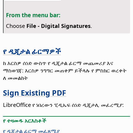
From the menu bar:
Choose
File - Digital Signatures
.
የ ዲጂታል ፊርማዎች
ከ እርስዎ ሰነድ ውስጥ የ ዲጂታል ፊርማ መጨመሪያ እና
ማስወገጃ: እርስዎ ንግግር መጠቀም ይችላሉ የ ምስክር ወረቀት
ለ መመልከት
Sign Existing PDF
LibreOffice የ ነበረውን ፒዲኤፍ ሰነድ ዲጂታሊ መፈረሚያ:
የ ተዛመዱ አርእስቶች
የ ዲጂታል ፊርማ መፈጸሚያ