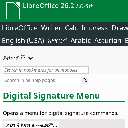
LibreOffice 26.2 እርዳታ
LibreOffice
Writer
Calc
Impress
Dra
English (USA)
አማርኛ
Arabic
Asturian
ይዞታዎች
Digital Signature Menu
Opens a menu for digital signature commands.
ይህን ትእዛዝ ለ መፈጸም...