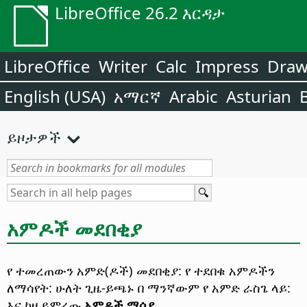
LibreOffice 26.2 እርዳታ
LibreOffice
Writer
Calc
Impress
Dra
English (USA)
አማርኛ
Arabic
Asturian
ይዞታዎች
አምዶች መደበቂያ
የ ተመረጠውን አምድ(ዶች) መደበቂያ: የ ተደበቁ አምዶችን
ለማሳየት: ሁለት ጊዜ-ይጫኑ በ ማንኛውም የ አምድ ራስጌ ላይ:
እና ከዛ ይምረጡ
አምዶች ማሳያ
.