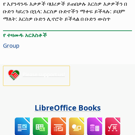
የ እያንዳንዱ እቃዎች ባህሪዎች ይጠበቃሉ እርስዎ እቃዎችን በ
ቡድን ካደረጉ በኋላ: እርስዎ ቡድኖችን ማቀፍ ይችላሉ: ይህም
ማለት: እርስዎ ቡድን ሊኖሮት ይችላል በ ቡድን ውስጥ
የ ተዛመዱ አርእስቶች
Group
Please support us!
LibreOffice Books