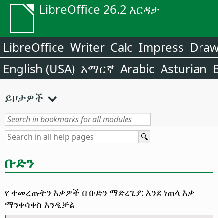
LibreOffice 26.2 እርዳታ
LibreOffice
Writer
Calc
Impress
Dra
English (USA)
አማርኛ
Arabic
Asturian
ይዞታዎች
ቡድን
የ ተመረጡትን እቃዎች በ ቡድን ማድረጊያ: እንደ ነጠላ እቃ
ማንቀሳቀስ እንዲቻል