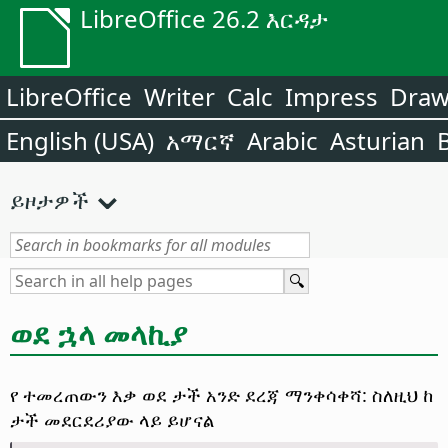
LibreOffice 26.2 እርዳታ
LibreOffice
Writer
Calc
Impress
Dra
English (USA)
አማርኛ
Arabic
Asturian
ይዞታዎች
ወደ ኋላ መላኪያ
የ ተመረጠውን እቃ ወደ ታች አንድ ደረጃ ማንቀሳቀሻ: ስለዚህ ከ
ታች መደርደሪያው ላይ ይሆናል