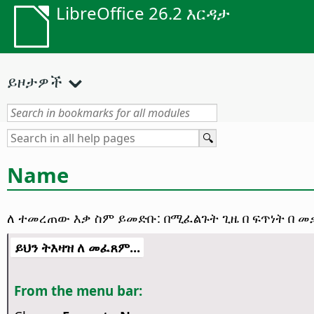
LibreOffice 26.2 እርዳታ
ይዞታዎች
Name
ለ ተመረጠው እቃ ስም ይመድቡ: በሚፈልጉት ጊዜ በ ፍጥነት በ 
ይህን ትእዛዝ ለ መፈጸም...
From the menu bar: