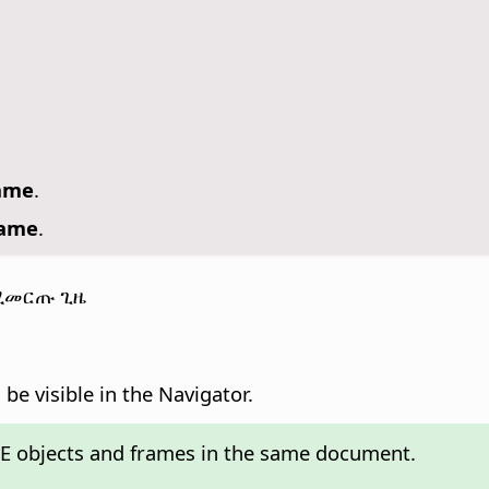
ame
.
ame
.
በሚመርጡ ጊዜ
be visible in the Navigator.
 objects and frames in the same document.