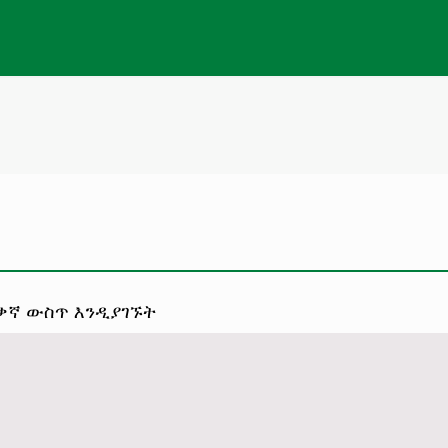
መቃኛ ውስጥ እንዲያገኙት