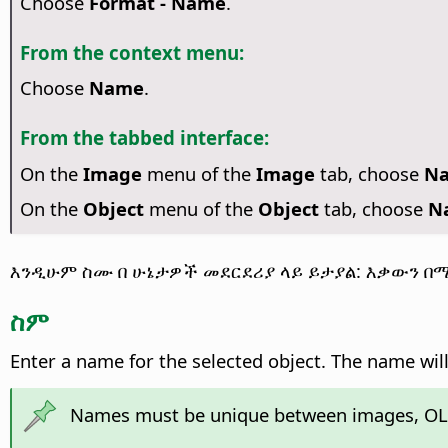
Choose
Format - Name
.
From the context menu:
Choose
Name
.
From the tabbed interface:
On the
Image
menu of the
Image
tab, choose
N
On the
Object
menu of the
Object
tab, choose
N
እንዲሁም ስሙ በ ሁኔታዎች መደርደሪያ ላይ ይታያል: እቃውን 
ስም
Enter a name for the selected object. The name will 
Names must be unique between images, OLE