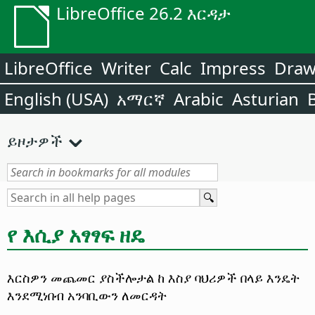
LibreOffice 26.2 እርዳታ
LibreOffice
Writer
Calc
Impress
Dra
English (USA)
አማርኛ
Arabic
Asturian
ይዞታዎች
የ እሲያ አፃፃፍ ዘዴ
እርስዎን መጨመር ያስችሎታል ከ እስያ ባህሪዎች በላይ እንዴት
እንደሚነበብ አንባቢውን ለመርዳት