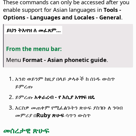
These commands can only be accessed after you
enable support for Asian languages in
Tools -
Options
- Languages and Locales - General
.
ይህን ትእዛዝ ለ መፈጸም...
From the menu bar:
Menu
Format - Asian phonetic guide
.
አንድ ወይንም ከዚያ በላይ ቃላቶች ከ ሰነዱ ውስጥ
ይምረጡ
ይምረጡ
አቀራረብ - የ እሲያ አፃፃፍ ዘዴ
እርስዎ መጠቀም የሚፈልጉትን ጽሁፍ ያስገቡ ለ ንባብ
መምሪያ በ
Ruby ጽሁፍ
ሳጥን ውስጥ
መሰረታዊ ጽሁፍ