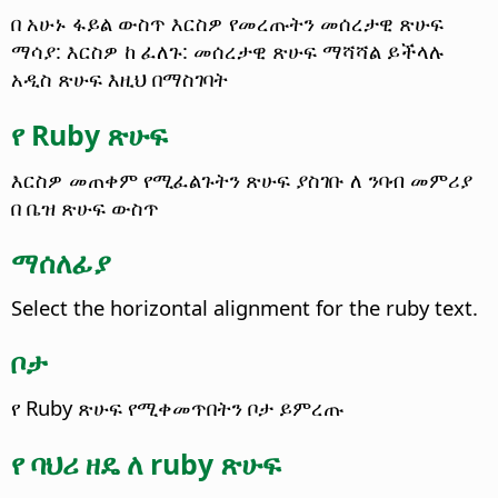
በ አሁኑ ፋይል ውስጥ እርስዎ የመረጡትን መሰረታዊ ጽሁፍ
ማሳያ: እርስዎ ከ ፈለጉ: መሰረታዊ ጽሁፍ ማሻሻል ይችላሉ
አዲስ ጽሁፍ እዚህ በማስገባት
የ Ruby ጽሁፍ
እርስዎ መጠቀም የሚፈልጉትን ጽሁፍ ያስገቡ ለ ንባብ መምሪያ
በ ቤዝ ጽሁፍ ውስጥ
ማሰለፊያ
Select the horizontal alignment for the ruby text.
ቦታ
የ Ruby ጽሁፍ የሚቀመጥበትን ቦታ ይምረጡ
የ ባህሪ ዘዴ ለ ruby ጽሁፍ