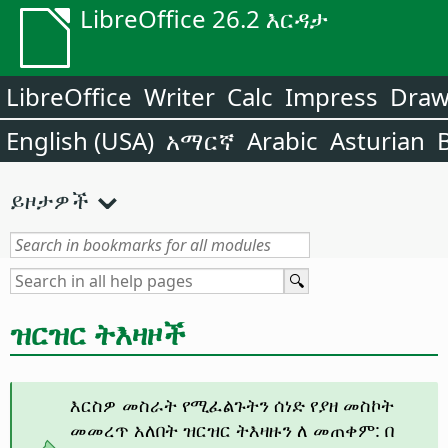
LibreOffice 26.2 እርዳታ
LibreOffice
Writer
Calc
Impress
Dra
English (USA)
አማርኛ
Arabic
Asturian
ይዞታዎች
ዝርዝር ትእዛዞች
እርስዎ መስራት የሚፈልጉትን ሰነድ የያዘ መስኮት
መመረጥ አለበት ዝርዝር ትእዛዙን ለ መጠቀም: በ