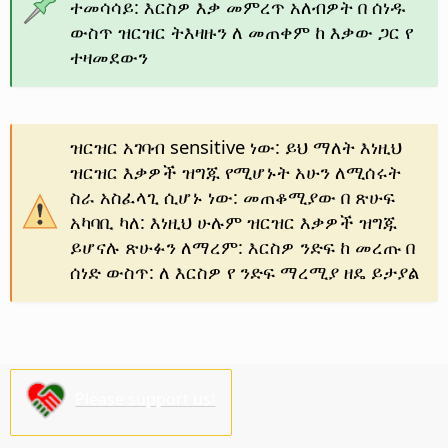
ተመሳሳይ: እርስዎ እቃ መምረጥ አለብዎት በ ሰነዱ
ውስጥ ዝርዝር ትእዛዙን ለ መጠቀም ከ እቃው ጋር የ
ተዛመደውን
ዝርዝር አገባብ sensitive ነው: ይህ ማለት እነዚህ
ዝርዝር እቃዎች ዝግጁ የሚሆኑት አሁን ለሚሰሩት
ስራ አስፈላጊ ሲሆኑ ነው: መጠቆሚያው በ ጽሁፍ
አካባቢ ካለ: እነዚህ ሁሉም ዝርዝር እቃዎች ዝግጁ
ይሆናሉ ጽሁፉን ለማረም: እርስዎ ንድፍ ከ መረጡ በ
ሰነድ ውስጥ: ለ እርስዎ የ ንድፍ ማረሚያ ዘዴ ይታያል
Please support us!