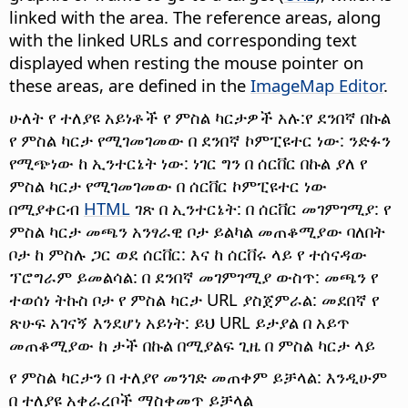
linked with the area. The reference areas, along
with the linked URLs and corresponding text
displayed when resting the mouse pointer on
these areas, are defined in the
ImageMap Editor
.
ሁለት የ ተለያዩ አይነቶች የ ምስል ካርታዎች አሉ:የ ደንበኛ በኩል
የ ምስል ካርታ የሚገመገመው በ ደንበኛ ኮምፒዩተር ነው: ንድፉን
የሚጭነው ከ ኢንተርኔት ነው: ነገር ግን በ ሰርቨር በኩል ያለ የ
ምስል ካርታ የሚገመገመው በ ሰርቨር ኮምፒዩተር ነው
በሚያቀርብ
HTML
ገጽ በ ኢንተርኔት: በ ሰርቨር መገምገሚያ: የ
ምስል ካርታ መጫን አንፃራዊ ቦታ ይልካል መጠቆሚያው ባለበት
ቦታ ከ ምስሉ ጋር ወደ ሰርቨር: እና ከ ሰርቨሩ ላይ የ ተሰናዳው
ፕሮግራም ይመልሳል: በ ደንበኛ መገምገሚያ ውስጥ: መጫን የ
ተወሰነ ትኩስ ቦታ የ ምስል ካርታ URL ያስጀምራል: መደበኛ የ
ጽሁፍ አገናኝ እንደሆነ አይነት: ይህ URL ይታያል በ አይጥ
መጠቆሚያው ከ ታች በኩል በሚያልፍ ጊዜ በ ምስል ካርታ ላይ
የ ምስል ካርታን በ ተለያየ መንገድ መጠቀም ይቻላል: እንዲሁም
በ ተለያዩ አቀራረቦች ማስቀመጥ ይቻላል