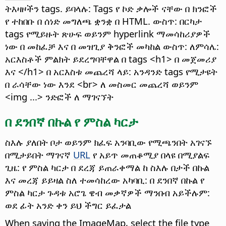
ትእዛዞችን tags. ይባላሉ: Tags የ ኮድ ቃሎች ናቸው በ ክንፎች
የ ተከበቡ በ ሰነድ መግለጫ ቋንቋ በ HTML. ውስጥ: በርካታ
tags የሚይዙት ጽሁፍ ወይንም hyperlink ማመሳከሪያዎች
ነው በ መከፈቻ እና በ መዝጊያ ቅንፎች መካከል ውስጥ: ለምሳሌ:
አርእስቶች ምልክት ይደረግባቸዋል በ tags <h1> በ መጀመሪያ
እና </h1> በ አርእስቱ መጨረሻ ላይ: አንዳንድ tags የሚታዩት
በ ራሳቸው ነው እንደ <br> ለ መስመር መጨረሻ ወይንም
<img ...> ንድፎች ለ ማገናኘት
በ ደንበኛ በኩል የ ምስል ካርታ
ስእሉ ያለበት ቦታ ወይንም ክፈፍ አንባቢው የሚጫንበት አገናኙ
በሚታይበት ማገናኛ
URL
የ አይጥ መጠቆሚያ በላዩ በሚያልፍ
ጊዜ: የ ምስል ካርታ በ ደረጃ ይጠራቀማል ከ ስእሉ በታች በኩል
እና መረጃ ይይዛል ስለ ተመሳከረው አካባቢ: በ ደንበኛ በኩል የ
ምስል ካርታ ጉዳቱ አሮጌ ዌብ መቃኛዎች ማንበብ አይችሉም:
ወደ ፊት አንድ ቀን ይህ ችግር ይፈታል
When saving the ImageMap, select the file type