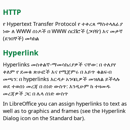
HTTP
የ Hypertext Transfer Protocol የ ተቀረጸ ማስተላለፊያ
ነው ለ WWW ሰነዶች በ WWW ሰርቨሮች (ጋባዥ) እና መቃኛ
(ደንበኞች) መካከል
Hyperlink
Hyperlinks መስቀልኛ-ማመሳከሪያዎች ናቸው: በ ተለያየ
ቀለም የ ደመቁ ጽሁፎች እና የሚጀምሩ በ አይጥ ቁልፍ-በ
መጫን: በ hyperlinks እርዳታ አንባቢዎች መዝለል ይችላሉ
ወደ ተወሰነ መረጃ በ ሰነድ ውስጥ: እንዲሁም ከ ተዛመዱ
መረጃዎች ጋር በ ሌላ ሰነድ ውስጥ
In LibreOffice you can assign hyperlinks to text as
well as to graphics and frames (see the Hyperlink
Dialog icon on the Standard bar).