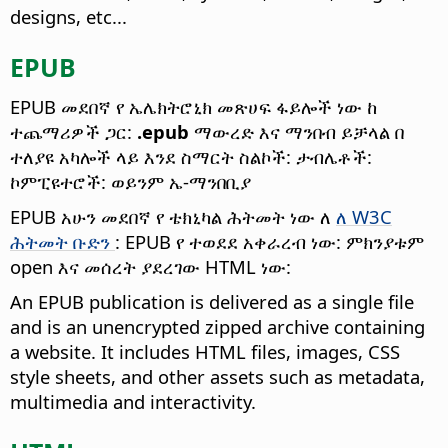
designs, etc...
EPUB
EPUB መደበኛ የ ኤሌክትሮኒክ መጽሀፍ ፋይሎች ነው ከ
ተጨማሪዎች ጋር:
.epub
ማውረድ እና ማንበብ ይቻላል በ
ተለያዩ አካሎች ላይ እንደ ስማርት ስልኮች: ታብሌቶች:
ኮምፒዩተሮች: ወይንም ኤ-ማንበቢያ
EPUB አሁን መደበኛ የ ቴክኒካል ሕትመት ነው ለ
ለ W3C
ሕትመት ቡድን
: EPUB የ ተወደደ አቀራረብ ነው: ምክንያቱም
open እና መሰረት ያደረገው HTML ነው:
An EPUB publication is delivered as a single file
and is an unencrypted zipped archive containing
a website. It includes HTML files, images, CSS
style sheets, and other assets such as metadata,
multimedia and interactivity.