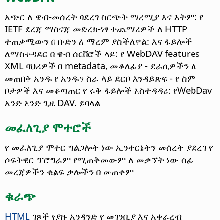
አጭር ለ ዌብ-መሰረት ባደረገ ስርጭት ማረሚያ እና እትም: የ
IETF ደረጃ ማሰናጃ መድረክ-ነፃ ተጨማሪዎች ለ HTTP
ተጠቃሚውን በ ቡድን ለ ማረም ያስችለዋል: እና ፋይሎች
ለማስተዳደር በ ዌብ ሰርቨሮች ላይ: የ WebDAV features
XML ባህሪዎች በ metadata, መቆለፊያ - ደራሲዎችን ለ
መጠበቅ አንዱ የ አንዱን ስራ ላይ ደርቦ እንዳይጽፍ - የ ስም
ቦታዎች እና መቆጣጠር የ ሩቅ ፋይሎች አስተዳዳሪ: የWebDav
አንድ አንድ ጊዜ DAV. ይባላል
መፈለጊያ ሞተሮች
የ መፈለጊያ ሞተር ግልጋሎት ነው ኢንተርኔትን መሰረት ያደረገ የ
ሶፍትዌር ፕሮግራም የሚጠቅመውም ለ መቃኘት ነው ሰፊ
መረጃዎችን ቁልፍ ቃሎችን በ መጠቀም
ቁራጭ
HTML
ገጾች የያዙ አንዳንድ የ መገንቢያ እና አቀራረብ