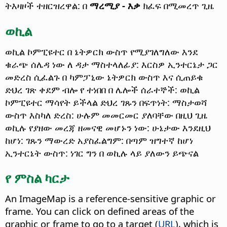
ትእዛዞች ተዘርዝረዋል: በ
ማረሚያ - እቃ
ክፈፍ በሚመረጥ ጊዜ
ወኪል
ወኪል ኮምፒዩተር በ ኔትዎርክ ውስጥ የሚያገለግለው እንደ
ቁራጭ ሰሌዳ ነው ለ ዳታ ማስተላለፊያ: እርስዎ ኢንተርኔታ ጋር
መድረስ ሲፈልጉ በ ካምፓኒው ኔትዎርክ ውስጥ እና ሲጠይቁ
ድህረ ገጽ ቀደም ብሎ የ ተነበበ በ ሌሎች ሰራተኞች: ወኪል
ኮምፒዩተር ማሳየት ይችላል ድህረ ገጹን በፍጥነት: ማስታወሻ
ውስጥ እስካለ ድረስ: ሁሉም መመርመር ያለባቸው በዚህ ጊዜ
ወኪሉ የያዘው መረጃ ዘመናዊ መሆኑን ነው: ሁኔታው እንደዚህ
ከሆነ: ገጹን ማውረድ አያስፈልግም: በጣም ዝግተኛ ከሆነ
ኢንተርኔት ውስጥ: ነገር ግን በ ወኪሉ ላይ ያለውን ይጭናል
የ ምስል ካርታ
An ImageMap is a reference-sensitive graphic or
frame. You can click on defined areas of the
graphic or frame to go to a target (
URL
), which is