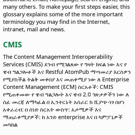
many others. To make your first steps easier, this
glossary explains some of the more important
terminology you may find in the Internet,
intranet, mail and news.
CMIS
The Content Management Interoperability
Services (CMIS) ደንብ የሚገልጸው የ ግዛት ክፍል ነው እና የ
ዌብ ግልጋሎቶች እና Restful AtomPub ማጣመሪያ እርስዎን
የሚያስችል ትልቅ መቀበያ እና መጠቀሚያ ነው ለ Enterprise
Content Management (ECM) ስርአቶች: CMIS
የሚጠቀመው የ ዌብ ግልጋሎት እና ዌብ 2.0 ገጽታዎችን ነው ለ
ሰፊ መረጃ ለማካፈል በ ኢንተርኔት አሰራር ከ ሺያጭ-ነፃ በሆነ
አቀራረብ: በ ሰነድ ስርአት ውስጥ: አታሚዎች እና
ማጠራቀሚያዎች: ከ አንድ enterprise እና በ ካምፓኒዎች
መካከል