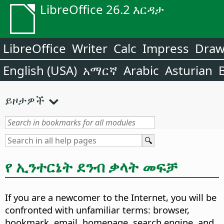
LibreOffice 26.2 እርዳታ
LibreOffice
Writer
Calc
Impress
Dra
English (USA)
አማርኛ
Arabic
Asturian
ይዞታዎች
የ ኢንተርኔት ደንብ ቃላት መፍቻ
If you are a newcomer to the Internet, you will be
confronted with unfamiliar terms: browser,
bookmark, email, homepage, search engine, and