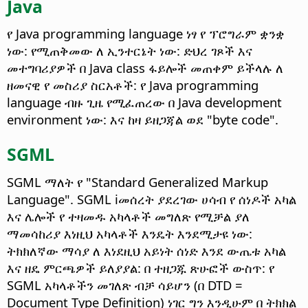
Java
የ Java programming language ነፃ የ ፕሮግራም ቋንቋ
ነው: የሚጠቅመው ለ ኢንተርኔት ነው: ድህረ ገጾች እና
መተግባሪያዎች በ Java class ፋይሎች መጠቀም ይችላሉ ለ
ዘመናዊ የ መስሪያ ስርአቶች: የ Java programming
language ብዙ ጊዜ የሚፈጠረው በ Java development
environment ነው: እና ከዛ ይዘጋጃል ወደ "byte code".
SGML
SGML ማለት የ "Standard Generalized Markup
Language". SGML iመሰረት ያደረገው ሀሳብ የ ሰነዶች አካል
እና ሌሎች የ ተዛመዱ አካላቶች መግለጽ የሚቻል ያለ
ማመሳከሪያ እነዚህ አካላቶች እንዴት እንደሚታዩ ነው:
ትክክለኛው ማሳያ ለ እነደዚህ አይነት ሰነድ እንደ ውጤቱ አካል
እና ዘዴ ምርጫዎች ይለያያል: በ ተዘጋጁ ጽሁፎች ውስጥ: የ
SGML አካላቶችን መገለጽ ብቻ ሳይሆን (በ DTD =
Document Type Definition) ነገር ግን እንዲሁም በ ትክክል