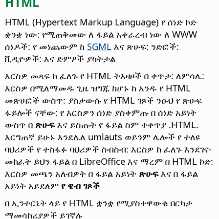
HTML
HTML (Hypertext Markup Language) የ ሰነድ ኮድ
ቋንቋ ነው: የሚጠቅመው ለ ፋይል አቀራረብ ነው ለ WWW
ሰነዶች: የ መነጨውም ከ
SGML
እና ጽሁፍ: ንድፎች:
ቪዲዮዎች: እና ድምፆች ያካትታል
እርስዎ መጻፍ ከ ፈለጉ የ HTML ትእዛዞች በ ቀጥታ: ለምሳሌ:
እርስዎ በሚለማመዱ ጊዜ ዝግጁ ከሆኑ ከ አንዱ የ HTML
መጽሀፎች ውስጥ: ያስታውሱ የ HTML ገጾች ንፁህ የ ጽሁፍ
ፋይሎች ናቸው: የ እርስዎን ሰነድ ያስቀምጡ በ ሰነድ አይነት
ውስጥ በ
ጽሁፍ
እና ይስጡት የ ፋይል ስም ተቀጥያ .HTML.
እርግጠኛ ይሁኑ እንደሌለ umlauts ወይንም ሌሎች የ ተለዩ
ባህሪዎች የ ተስፋፉ ባህሪዎች ስብስብ: እርስዎ ከ ፈለጉ እንደገና-
መከፈት ይህን ፋይል በ LibreOffice እና ማረም በ HTML ኮድ:
እርስዎ መጫን አለብዎት በ ፋይል አይነት
ጽሁፍ
እና በ ፋይል
አይነት አይደለም
የ ዌብ ገጾች
በ ኢንተርኔት ላይ የ HTML ቋንቋ የሚያስተዋውቁ በርካታ
ማመሳከሪያዎች ይገኛሉ