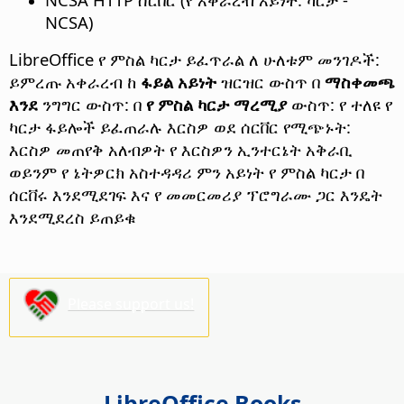
NCSA)
LibreOffice የ ምስል ካርታ ይፈጥራል ለ ሁለቱም መንገዶች:
ይምረጡ አቀራረብ ከ
ፋይል አይነት
ዝርዝር ውስጥ በ
ማስቀመጫ
እንደ
ንግግር ውስጥ: በ
የ ምስል ካርታ ማረሚያ
ውስጥ: የ ተለዩ የ
ካርታ ፋይሎች ይፈጠራሉ እርስዎ ወደ ሰርቨር የሚጭኑት:
እርስዎ መጠየቅ አለብዎት የ እርስዎን ኢንተርኔት አቅራቢ
ወይንም የ ኔትዎርክ አስተዳዳሪ ምን አይነት የ ምስል ካርታ በ
ሰርቨሩ እንደሚደገፍ እና የ መመርመሪያ ፕሮግራሙ ጋር እንዴት
እንደሚደረስ ይጠይቁ
Please support us!
LibreOffice Books