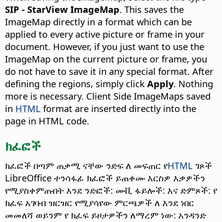
SIP - StarView ImageMap
. This saves the
ImageMap directly in a format which can be
applied to every active picture or frame in your
document. However, if you just want to use the
ImageMap on the current picture or frame, you
do not have to save it in any special format. After
defining the regions, simply click
Apply
. Nothing
more is necessary. Client Side ImageMaps saved
in
HTML
format are inserted directly into the
page in HTML code.
ክፈፎች
ክፈፎች በጣም ጠቃሚ ናቸው ንድፍ ለ መፍጠር የ
HTML
ገጾች
LibreOffice ተንሳፋፊ ክፈፎች ይጠቀሙ እርስዎ እቃዎችን
የሚያስቀምጡበት እንደ ንድፎች: ሙቪ ፋይሎች: እና ድምጾች: የ
ክፈፍ አገባብ ዝርዝር የሚያሳየው ምርጫዎች ለ እንደ ነበር
መመለሻ ወይንም የ ክፈፍ ይዞታዎችን ለማረም ነው: አንዳንድ