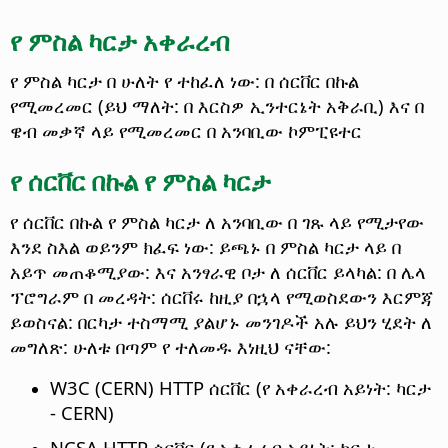
የ ምስል ካርታ አቀራረብ
የ ምስል ካርታ በ ሁለት የ ተከፈለ ነው: በ ሰርቨር በኩል
የሚመረመር (ይህ ማለት: በ እርስዎ ኢንተርኔት አቅራቢ) እና በ
ዌብ መቃኛ ላይ የሚመረመር በ አንባቢው ኮምፒዩተር
የ ሰርቨር በኩል የ ምስል ካርታ
የ ሰርቨር በኩል የ ምስል ካርታ ለ አንባቢው በ ገጹ ላይ የሚታየው
እንደ ስእል ወይንም ክፈፍ ነው: ይጫኑ በ ምስል ካርታ ላይ በ
አይጥ መጠቆሚያው: እና አንፃራዊ ቦታ ለ ሰርቨር ይላካል: በ ሌላ
ፕሮግራም በ መረዳት: ሰርቨሩ ከዚያ በኋላ የሚወስደውን እርምጃ
ይወስናል: በርካታ ተስማሚ ያልሆኑ መንገዶች አሉ ይህን ሂደት ለ
መግለጽ: ሁለቱ በጣም የ ተለመዱ እነዚህ ናቸው:
W3C (CERN) HTTP ሰርቨር (የ አቀራረብ አይነት: ካርታ
- CERN)
NCSA HTTP ሰርቨር (የ አቀራረብ አይነት: ካርታ -