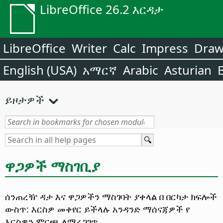
LibreOffice 26.2 እርዳታ
LibreOffice
Writer
Calc
Impress
Dra
English (USA)
አማርኛ
Arabic
Asturian
ይዞታዎች
ዋጋዎች ማስገቢያ
ሰንጠረዥ ዳታ እና ዋጋዎችን ማስገባት ያቀላል በ በርካታ ክፍሎች
ውስጥ: እርስዎ መቀየር ይችላሉ አንዳንድ ማሰናጃዎች የ
እርስዎን ምርጫ ለማረጋገጥ