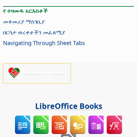
የ ተዛመዱ አርእስቶች
መቀመሪያ ማስገቢያ
በርካታ ወረቀቶችን መፈጸሚያ
Navigating Through Sheet Tabs
Please support us!
LibreOffice Books