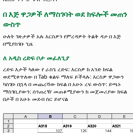
በ እጅ ዋጋዎች ለማስገባት ወደ ክፍሎች መጠን
ውስጥ
ሁለት ገጽታዎች አሉ እርስዎን የምረዳዎት ትልቅ ዳታ በ እጅ
በሚያስገቡ ጊዜ
ለ አዲስ ረድፍ ቦታ መፈለጊያ
ረድፍ እታች ካለው የ ራስጌ ረድፍ: እርስዎ ከ አንድ ክፍል
ወደሚቀጥለው በ Tab ቁልፍ ማለፍ ይችላሉ: እርስዎ ዋጋውን
ካስገቡ በኋላ በ መጨረሻው ክፍል በ አሁኑ ረፍ ውስጥ: ይጫኑ
ማስገቢያውን: ሰንጠረዥ መጠቆሚያውን ከ መጀመሪያው ክፍል
በታች በ አሁኑ መደብ ስር ይሆናል