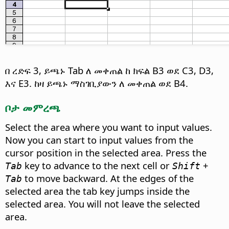
በ ረድፍ 3, ይጫኑ Tab ለ መቀጠል ከ ክፍል B3 ወደ C3, D3,
እና E3. ከዛ ይጫኑ ማስገቢያውን ለ መቀጠል ወደ B4.
ቦታ መምረጫ
Select the area where you want to input values.
Now you can start to input values from the
cursor position in the selected area. Press the
key to advance to the next cell or
+
Tab
Shift
to move backward. At the edges of the
Tab
selected area the tab key jumps inside the
selected area. You will not leave the selected
area.