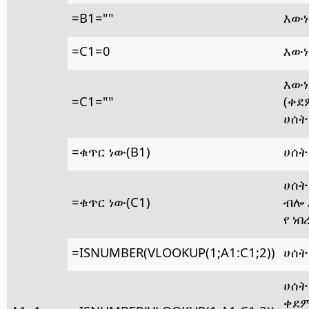
=B1=""
እውነ
=C1=0
እውነ
እውነ
=C1=""
(ቀደ
ሀሰት 
=ቁጥር ነው(B1)
ሀሰት
ሀሰት
=ቁጥር ነው(C1)
ብሎ 
የ ነበ
=ISNUMBER(VLOOKUP(1;A1:C1;2))
ሀሰት
ሀሰት 
ቀደ