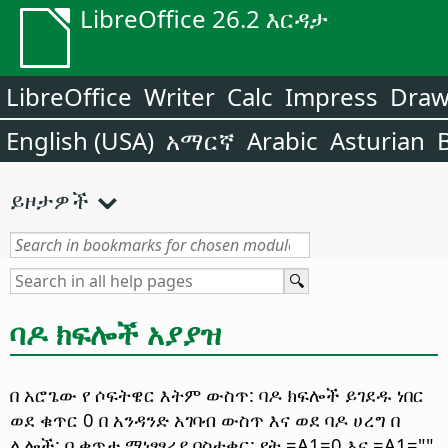
LibreOffice 26.2 እርዳታ
LibreOffice
Writer
Calc
Impress
Dra
English (USA)
አማርኛ
Arabic
Asturian
ይዞታዎች
ባዶ ክፍሎች አያያዝ
በ አሮጌው የ ሶፍትዌር እትም ውስጥ: ባዶ ክፍሎች ይገደዱ ነበር
ወደ ቁጥር 0 በ አንዳንድ አገባብ ውስጥ እና ወደ ባዶ ሀረግ በ
ሌሎች: በ ቀጥታ ማነፃፃሪያ በስተቀር: የት =A1=0 እና =A1=""