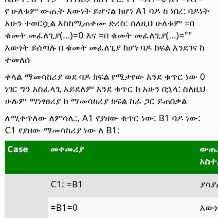
የ ሁለቱም ውጤት እውነት ይሆናል ከሆነ A1 ባዶ ከ ነበረ: ባዶነት
አሁን ተወርሷል እስከሚጠቀሙ ድረስ: ሰለዚህ ሁለቱም =በ
ቁመት መፈለጊያ(...)=0 እና =በ ቁመት መፈለጊያ(...)=""
እውነት ይሰጣሉ በ ቁመት መፈለጊያ ከሆነ ባዶ ክፍል እንደገና ከ
ተመለሰ
ቀላል ማመሳከሪያ ወደ ባዶ ክፍል የሚታየው እንደ ቁጥር ነው 0
ነገር ግን አስፈላጊ አይደለም እንደ ቁጥር ከ አሁን በኋላ: ስለዚህ
ሁሉም ማነፃፀሪያ ከ ማመሳከሪያ ክፍል ስራ ጋር ይጠበቃል
ለሚቀጥለው ለምሳሌ:, A1 የያዘው ቁጥር ነው: B1 ባዶ ነው:
C1 የያዘው ማመሳከሪያ ነው ለ B1:
Case
መቀመሪያ
ውጤት
አስተ
C1: =B1
ያሳያ
=B1=0
እውነ