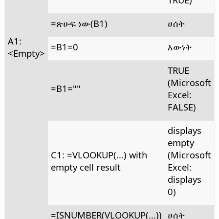
=ጽሁፍ ነው(B1)
ሀሰት
A1:
=B1=0
እውነት
<Empty>
TRUE
(Microsoft
=B1=""
Excel:
FALSE)
displays
empty
C1: =VLOOKUP(...) with
(Microsoft
empty cell result
Excel:
displays
0)
=ISNUMBER(VLOOKUP(...))
ሀሰት