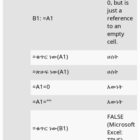
0, but is
just a
B1: =A1
reference
to an
empty
cell.
=ቁጥር ነው(A1)
ሀሰት
=ጽሁፍ ነው(A1)
ሀሰት
=A1=0
እውነት
=A1=""
እውነት
FALSE
(Microsoft
=ቁጥር ነው(B1)
Excel:
TRUE)