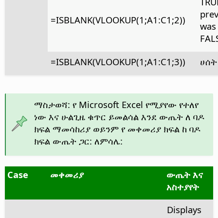
TRUE
prev
=ISBLANK(VLOOKUP(1;A1:C1;2))
was
FAL
=ISBLANK(VLOOKUP(1;A1:C1;3))
ሀሰት
ማስታወሻ: የ Microsoft Excel የሚያየው የተለየ
ነው እና ሁልጊዜ ቁጥር ይመልሳል እንደ ውጤት ለ ባዶ
ክፍል ማመሳከሪያ ወይንም የ መቀመሪያ ክፍል ከ ባዶ
ክፍል ውጤት ጋር: ለምሳሌ:
Case
መቀመሪያ
ውጤት እና
አስተያየት
Displays