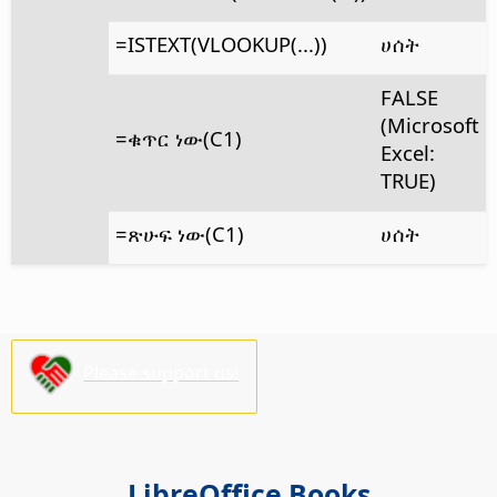
=ISTEXT(VLOOKUP(...))
ሀሰት
FALSE
(Microsoft
=ቁጥር ነው(C1)
Excel:
TRUE)
=ጽሁፍ ነው(C1)
ሀሰት
Please support us!
LibreOffice Books