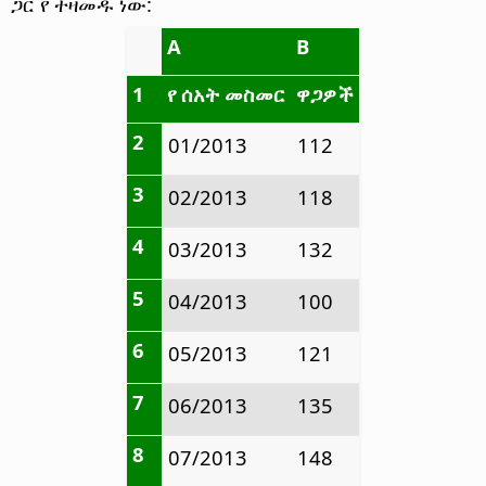
ጋር የ ተዛመዱ ነው:
A
B
1
የ ሰአት መስመር
ዋጋዎች
2
01/2013
112
3
02/2013
118
4
03/2013
132
5
04/2013
100
6
05/2013
121
7
06/2013
135
8
07/2013
148