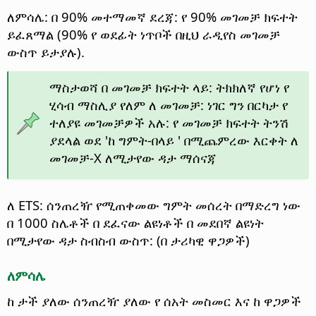
ለምሳሌ: በ 90% መተማመኛ ደረጃ: የ 90% መገመቻ ክፍተት
ይፈጸማል (90% የ ወደፊት ነጥቦች በዚህ ራዲየስ መገመቻ
ውስጥ ይታያሉ).
ማስታወሻ በ መገመቻ ክፍተት ላይ: ትክክለኛ የሆነ የ
ሂሳብ ማስሊያ የለም ለ መገመቻ: ነገር ግን በርካታ የ
ተለያዩ መገመቻዎች አሉ: የ መገመቻ ክፍተት ትንሽ
ያደላል ወደ 'ከ ግምት-በላይ ' በሚጨምረው እርቀት ለ
መገመቻ-X ለሚታየው ዳታ ማሰናጃ
ለ ETS: ሰንጠረዥ የሚጠቀመው ግምት መሰረት በማድረግ ነው
በ 1000 ስሌቶች በ ደፈናው ልዩነቶች በ መደበኛ ልዩነት
በሚታየው ዳታ ስብስብ ውስጥ: (በ ታሪካዊ ዋጋዎች)
ለምሳሌ
ከ ታች ያለው ሰንጠረዥ ያለው የ ሰአት መስመር እና ከ ዋጋዎች