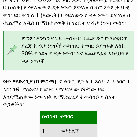
0 (ሀሰት) የ ጎደለውን የ ዳታ ነጥብ ይሞላል በ ዜሮ እንደ ታሪካዊ
ዋጋ: ይህ ዋጋ ለ 1 (እውነት) የ ጎደለውን የ ዳታ ነጥብ ይሞላል በ
ተጨማሪ አዲስ በ ማስተዋወቅ ከ ጎረቤት የ ዳታ ነጥብ ውስጥ
ምንም እንኳን የ ጊዜ መስመር ቢፈልግም የማያቋርጥ
ደረጃ ከ ዳታ ነጥቦች መካከል: ተግባር ይደግፋል እስከ
30% የ ጎደለ የ ዳታ ነጥብ: እና ይጨምራል እነዚህን የ
ዳታ ነጥቦች
ዝቅ ማድረጊያ (በ ምርጫ):
የ ቁጥር ዋጋ ከ 1 እስከ 7, ከ ነባር 1.
ጋር: ዝቅ ማድረጊያ ደንብ የሚያሳየው የትኛው ዘዴ
እንደሚጠቀሙ ነው ዝቅ ለ ማድረጊያ ተመሳሳይ የ ሰአት
ዋጋዎችን:
ስብስብ
ተግባር
1
መካከለኛ