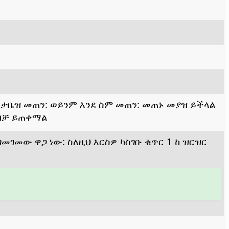
ዳታቤዝ መጠን: ወይንም እንደ ስም መጠን: መጠኑ መያዝ ይችላል
 ብቻ ይጠቀማል
መገመው ዋጋ ነው: ስለዚህ እርስዎ ካስገቡ ቁጥር 1 ከ ዝርዝር