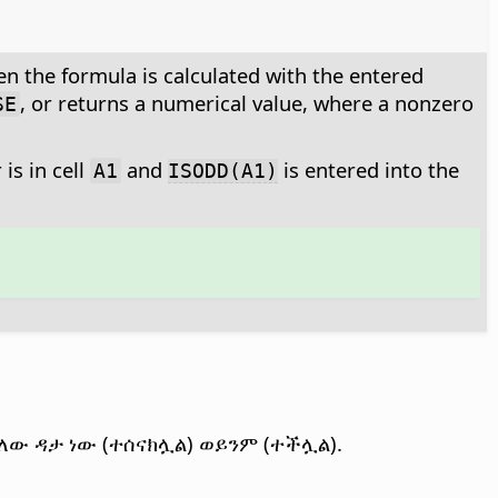
en the formula is calculated with the entered
, or returns a numerical value, where a nonzero
SE
is in cell
and
is entered into the
A1
ISODD(A1)
ለው ዳታ ነው (ተሰናክሏል) ወይንም (ተችሏል).