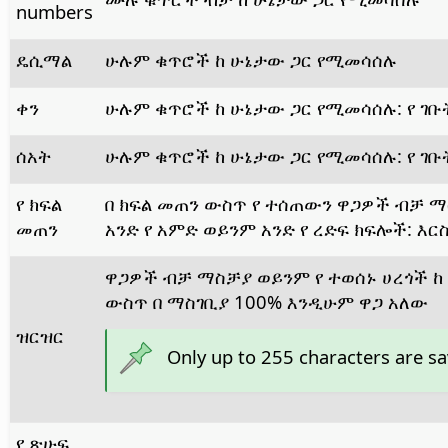
numbers
ዴሲማል
ሁሉም ቁጥሮች ከ ሁኔታው ጋር የሚመሳሰሉ
ቀን
ሁሉም ቁጥሮች ከ ሁኔታው ጋር የሚመሳሰሉ: የ ገቡ
ሰአት
ሁሉም ቁጥሮች ከ ሁኔታው ጋር የሚመሳሰሉ: የ ገቡ
የ ክፍል
በ ክፍል መጠን ውስጥ የ ተሰጠውን ዋጋዎች ብቻ ማ
መጠን
አንድ የ አምድ ወይንም አንድ የ ረድፍ ክፍሎች: እ
ዋጋዎች ብቻ ማስቻያ ወይንም የ ተወሰኑ ሀረጎች ከ 
ውስጥ በ ማስገቢያ 100% እንዲሁም ዋጋ አለው
ዝርዝር
Only up to 255 characters are s
የ ጽሁፍ