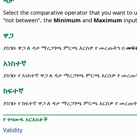
Select the comparative operator that you want to u
"not between", the
Minimum
and
Maximum
input
ዋጋ
ያስገቡ ዋጋ ለ ዳታ ማረጋገጫ ምርጫ እርስዎ የ መረጡትን በ
መፍ
አነስተኛ
ያስገቡ የ አነስተኛ ዋጋ ለ ዳታ ማረጋገጫ ምርጫ እርስዎ የ መረጡ
ከፍተኛ
ያስገቡ የ ከፍተኛ ዋጋ ለ ዳታ ማረጋገጫ ምርጫ እርስዎ የ መረጡት
የ ተዛመዱ አርእስቶች
Validity