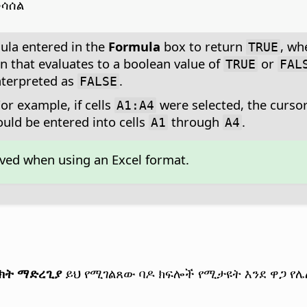
ሳሰል
mula entered in the
Formula
box to return
, wh
TRUE
n that evaluates to a boolean value of
or
TRUE
FAL
nterpreted as
.
FALSE
or example, if cells
were selected, the cursor 
A1:A4
uld be entered into cells
through
.
A1
A4
aved when using an Excel format.
ልክት ማድረጊያ
ይህ የሚገልጸው ባዶ ክፍሎች የሚታዩት እንደ ዋጋ የሌ