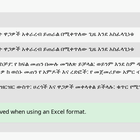
ት ዋጋዎች አቀራረብ ይጠራል በሚቀጥለው ጊዜ እንደ አስፈላጊነቱ
ት ዋጋዎች አቀራረብ ይጠራል በሚቀጥለው ጊዜ እንደ አስፈላጊነቱ
ስቻያ: የ ክፍል መጠን በሙሉ መግለጽ ይቻላል: ወይንም እንደ ስም 
ርስዎ ከ ወሰኑ መጠን የ አምዶች እና ረድፎች: የ መጀመሪያው አምር
ዝርዝር ውስጥ: ሀረጎች እና ዋጋዎች መቀላቀል ይችላሉ: ቁጥር የሚገ
aved when using an Excel format.