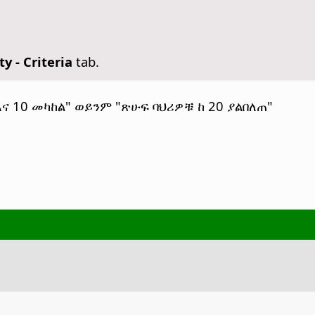
ty - Criteria
tab.
ና 10 መካከል" ወይንም "ጽሁፍ ባህሪዎቹ ከ 20 ያልበለጠ"