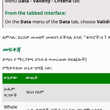
Menu
Data - Validity - Criteria
tab.
From the tabbed interface:
On the
Data
menu of the
Data
tab, choose
Validi
ለምሳሌ: እርስዎ መመዘኛ መወሰን ይችላሉ እንደ: "ቁጥሮች በ 1 እ
መፍቀጃ
ይጫኑ የ ማረጋገጫ ደንብ ለ ተመረጠው ክፍል(ሎች)
የሚቀጥለው ሁኔታ ዝግጁ ነው:
ሁኔታው
ውጤት
ሁሉም
ገደብ የለም
ዋጋዎች
Whole
ሙሉ ቁጥሮች ብቻ ከ ሁኔታው ጋር የሚመሳሰሉ