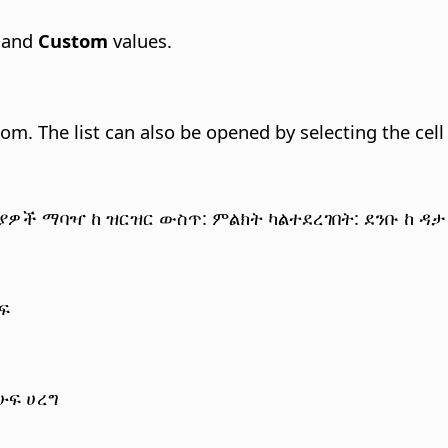
and
Custom
values.
 from. The list can also be opened by selecting the ce
ዎች ማባዣ ከ ዝርዝር ውስጥ: ምልክት ካልተደረገበት: ደንቡ ከ ዳ
ፍ
ሁፍ ሀረግ