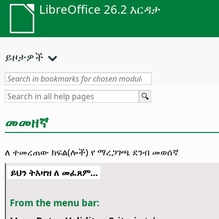
LibreOffice 26.2 እርዳታ
ይዞታዎች
መመዘኛ
ለ ተመረጠው ክፍል(ሎች) የ ማረጋገጫ ደንብ መወሰኛ
ይህን ትእዛዝ ለ መፈጸም...
From the menu bar: