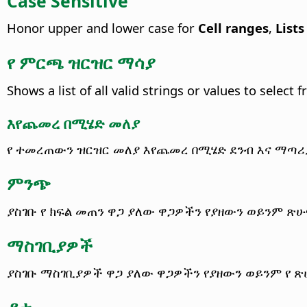
Case Sensitive
Honor upper and lower case for
Cell ranges
,
Lists
የ ምርጫ ዝርዝር ማሳያ
Shows a list of all valid strings or values to select
እየጨመረ በሚሄድ መለያ
የ ተመረጠውን ዝርዝር መለያ እየጨመረ በሚሄድ ደንብ እና ማጣሪያ
ምንጭ
ያስገቡ የ ክፍል መጠን ዋጋ ያለው ዋጋዎችን የያዘውን ወይንም ጽሁ
ማስገቢያዎች
ያስገቡ ማስገቢያዎች ዋጋ ያለው ዋጋዎችን የያዘውን ወይንም የ ጽ
ዳታ