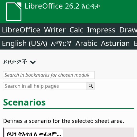
LibreOffice 26.2 እርዳታ
LibreOffice
Writer
Calc
Impress
Dra
English (USA)
አማርኛ
Arabic
Asturian
ይዞታዎች
Scenarios
Defines a scenario for the selected sheet area.
ይህን ትእዛዝ ለ መፈጸም...