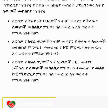
ማድረጊያ
ማሰናጃ የ ክፍል መጠበቂያ መሰረት ያደረገ ነው: እና የ
ለውጦች መከልከያ
ማሰናጃ
እርስዎ የ ትእይንት ባህሪዎችን ብቻ መቀየር ይችላሉ የ
ለውጦች መከልከያ
ምርጫ ካልተመረጠ እና ወረቀቱ
የማይጠበቅ ከሆነ
እርስዎ የ ክፍል ዋጋዎችን ብቻ መቀየር ይችላሉ የ
ለውጦች
መከልከያ
ምርጫ ከ ተመረጠ: የ
ኮፒ
ምርጫ ካልተመረጠ
እና ወረቀቱ የማይጠበቅ ከሆነ
እርስዎ የ ክፍል ዋጋዎችን ትእይንቶች ብቻ መቀየር
ይችላሉ የ
ለውጦች መከልከያ
ምርጫ ከ ተመረጠ: የ
መልሶ
ኮፒ ማድረጊያ
ምርጫ ካልተመረጠ: እና ወረቀቱ
የማይጠበቅ ከሆነ
Please support us!