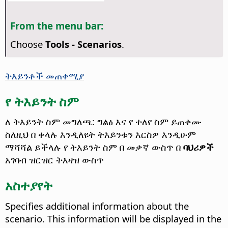
From the menu bar:
Choose
Tools - Scenarios
.
ትእይንቶች መጠቀሚያ
የ ትእይንት ስም
ለ ትእይንት ስም መግለጫ: ግልፅ እና የ ተለየ ስም ይጠቀሙ
ስለዚህ በ ቀላሉ እንዲለዩት ትእይንቱን
እርስዎ እንዲሁም
ማሻሻል ይችላሉ የ ትእይንት ስም በ መቃኛ ውስጥ በ
ባህሪዎች
አገባብ ዝርዝር ትእዛዝ ውስጥ
አስተያየት
Specifies additional information about the
scenario. This information will be displayed in the