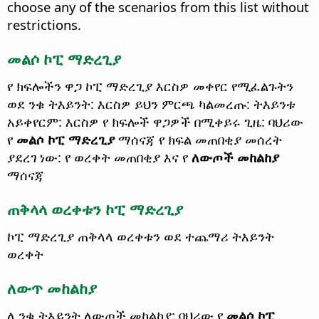
choose any of the scenarios from this list without
restrictions.
መልሶ ኮፒ ማድረጊያ
የ ክፍሎችን ዋጋ ኮፒ ማድረጊያ እርስዎ መቀየር የሚፈልጉትን
ወደ ንቁ ትእይንት: እርስዎ ይህን ምርጫ ካልመረጡ: ትእይንቱ
አይቀየርም: እርስዎ የ ክፍሎች ዋጋዎች በሚቀይሩ ጊዜ: ባህሪው
የ
መልሶ ኮፒ ማድረጊያ
ማሰናጃ የ ክፍል መጠበቂያ መሰረት
ያደረገ ነው: የ ወረቀት መጠበቂያ እና የ
ለውጦች መከልከያ
ማሰናጃ
ጠቅላላ ወረቀቱን ኮፒ ማድረጊያ
ኮፒ ማድረጊያ ጠቅላላ ወረቀቱን ወደ ተጨማሪ ትእይንት
ወረቀት
ለውጥ መከልከያ
ለ ንቁ ትእይንት ለውጦች መከልከያ: ባህሪው የ
መልሶ ኮፒ