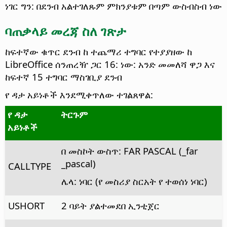
ነገር ግን: በደንብ አልተገለጹም ምክንያቱም በጣም ውስብስብ ነው
ባጠቃላይ መረጃ ስለ ገጽታ
ከፍተኛው ቁጥር ደንብ ከ ተጨማሪ ተግባር የተያያዘው ከ
LibreOffice ሰንጠረዥ ጋር 16: ነው: አንድ መመለሻ ዋጋ እና
ከፍተኛ 15 ተግባር ማስገቢያ ደንብ
የ ዳታ አይነቶች እንደሚቀጥለው ተገልጸዋል:
የ ዳታ
ትርጉም
አይነቶች
በ መስኮት ውስጥ: FAR PASCAL (_far
_pascal)
CALLTYPE
ሌላ: ነባር (የ መስሪያ ስርአት የ ተወሰነ ነባር)
USHORT
2 ባይት ያልተመደበ ኢንቲጀር