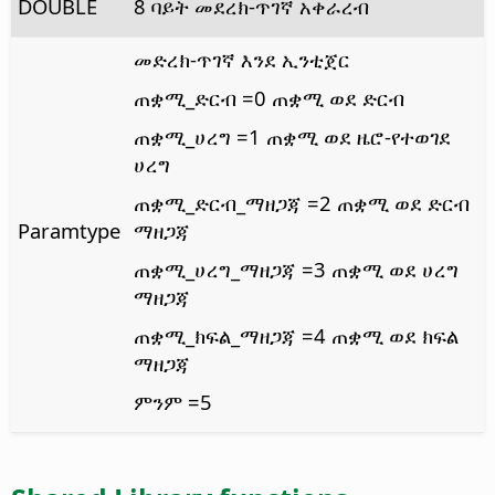
DOUBLE
8 ባይት መደረክ-ጥገኛ አቀራረብ
መድረክ-ጥገኛ እንደ ኢንቲጀር
ጠቋሚ_ድርብ =0 ጠቋሚ ወደ ድርብ
ጠቋሚ_ሀረግ =1 ጠቋሚ ወደ ዜሮ-የተወገደ
ሀረግ
ጠቋሚ_ድርብ_ማዘጋጃ =2 ጠቋሚ ወደ ድርብ
Paramtype
ማዘጋጃ
ጠቋሚ_ሀረግ_ማዘጋጃ =3 ጠቋሚ ወደ ሀረግ
ማዘጋጃ
ጠቋሚ_ክፍል_ማዘጋጃ =4 ጠቋሚ ወደ ክፍል
ማዘጋጃ
ምንም =5