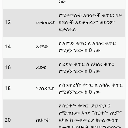
ነው
የሚቀጥሉት አካላቶች ቁጥር: ባዶ
12
መቁጠሪያ
ክፍሎች አይቆጠሩም ወይንም
ይታለፋሉ
የ አምድ ቁጥር ለ አካሉ: ቁጥር
14
አምድ
የሚጀምረው ከ 0 ነው
የ ረድፍ ቁጥር ለ አካሉ: ቁጥር
16
ረድፍ
የሚጀምረው ከ 0 ነው
የ ሰንጠረዥ ቁጥር ለ አካሉ: ቁጥር
18
ማስረጊያ
የሚጀምረው ከ 0 ነው
የ ስህተት ቁጥር: ይህ ዋጋ 0
የሚገለጸው እንደ "ስህተት የለም"
20
ስህተት
አካሉ ከ መቀመሪያ ክፍል ውስጥ
ከመጣ የ ስህተት ዋጋ የሚወሰነው