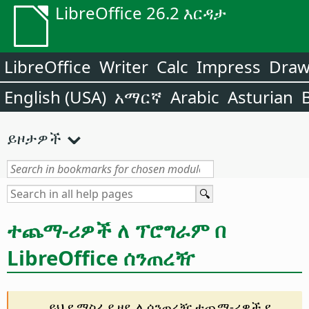
LibreOffice 26.2 እርዳታ
LibreOffice
Writer
Calc
Impress
Dra
English (USA)
አማርኛ
Arabic
Asturian
ይዞታዎች
ተጨማ-ሪዎች ለ ፕሮግራም በ
LibreOffice ሰንጠረዥ
ይህ የ ማስፊያ ዘዴ ለ ሰንጠረዥ ተጨማ-ሪዎች የ