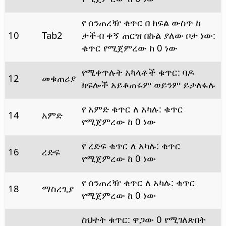
የ ሰንጠረዥ ቁጥር በ ክፍል ውስጥ ከ
10
Tab2
ታች-በ ቀኝ ጠርዝ በኩል ያለው ቦታ ነው:
ቁጥር የሚጀምረው ከ 0 ነው
የሚቀጥሉት አካላቶች ቁጥር: ባዶ
12
መቁጠሪያ
ክፍሎች አይቆጠሩም ወይንም ይታለፋሉ
የ አምድ ቁጥር ለ አካሉ: ቁጥር
14
አምድ
የሚጀምረው ከ 0 ነው
የ ረድፍ ቁጥር ለ አካሉ: ቁጥር
16
ረድፍ
የሚጀምረው ከ 0 ነው
የ ሰንጠረዥ ቁጥር ለ አካሉ: ቁጥር
18
ማስረጊያ
የሚጀምረው ከ 0 ነው
ስህተት ቁጥር: ዋጋው 0 የሚገለጽበት