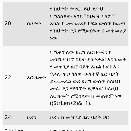
የ ስህተት ቁጥር: ይህ ዋጋ 0
የሚገለጸው እንደ "ስህተት የለም"
20
ስሀተት
አካሉ ከ መቀመሪያ ክፍል ውስጥ ከመጣ
የ ስህተት ዋጋ የሚወሰነው በ መቀመሪያ
ነው
የሚቀጥለው ሀረግ እርዝመት: የ
መዝጊያ ዜሮ ባይት ያካትታል: እርዝመት
የ መዝጊያ ዜሮ ባይት እኩል ከሆነ እና
ጎዶሎ ዋጋ ካለው ሁለተኛ ዜሮ ባይት
22
እርዝመት
ይጨመራል ወደ ሀረግ ውስጥ ስለዚህ
ሙሉ ዋጋ ማግኘት ይቻላል: ስለዚህ
እርዝመት የሚሰላው በ መጠቀም ነው
((StrLen+2)&~1).
24
ሀረግ
ሀረግ ከ መዝጊያ ዜሮ ባይት ጋር
24+Len
...
የሚቀጥለው አካል