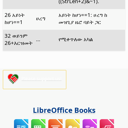
((StrLen+2)&~1).
26 አይነት
አይነት ከሆነ==1: ሀረግ ከ
ሀረግ
ከሆነ==1
መዝጊያ ዜሮ ባይት ጋር
32 ወይንም
...
የሚቀጥለው አካል
26+እርዝመት
Please support us!
LibreOffice Books