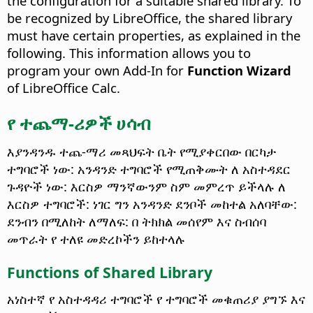
the configuration for a suitable
shared library
. To
be recognized by LibreOffice, the
shared library
must have certain properties, as explained in the
following. This information allows you to
program your own Add-In for
Function Wizard
of LibreOffice Calc.
የ ተጨማ-ሪዎች ሀሳብ
እያንዳንዱ ተጨ-ማሪ መጻህፍት ቤት የሚያቀርበው በርካታ
ተግባሮች ነው: አንዳንድ ተግባሮች የሚጠቅሙት ለ አስተዳደር
ጉዳዮች ነው: እርስዎ ማንኛውንም ስም መምረጥ ይችላሉ ለ
እርስዎ ተግባሮች: ነገር ግን አንዳንድ ደንቦች መከተል አለባቸው:
ደንብን በሚለከት ለማለፍ: በ ትክክል መሰየም እና ስብሰባ
መጥራት የ ተለዩ መድረኮችን ይከተላሉ
Functions of
Shared Library
አነስተኛ የ አስተዳዳሪ ተግባሮች የ ተግባሮች መቁጠሪያ ያግኙ እና