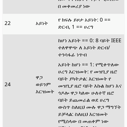
በ መቀመሪያ ነው
የ ክፍሉ ይዞታ አይነት: 0 ==
22
አይነት
ድርብ, 1 == ሀረግ
ከሆነ አይነት == 0: 8 ባይት IEEE
ተለዋዋጭ ለ አይነት ድርብ/
ተንሳፋፊ ነጥብ
አይነት ከሆነ == 1: የሚቀጥለው
ሀረግ እርዝመት: የ መዝጊያ ዜሮ
ዋጋ
ባይት ያካትታል: እርዝመት የ
24
ወይንም
መዝጊያ ዜሮ ባይት እኩል ከሆነ እና
እርዝመት
ጎዶሎ ዋጋ ካለው ሁለተኛ ዜሮ
ባይት ይጨመራል ወደ ሀረግ
ውስጥ ስለዚህ ሙሉ ዋጋ ማግኘት
ይቻላል: ስለዚህ እርዝመት
የሚሰላው በ መጠቀም ነው