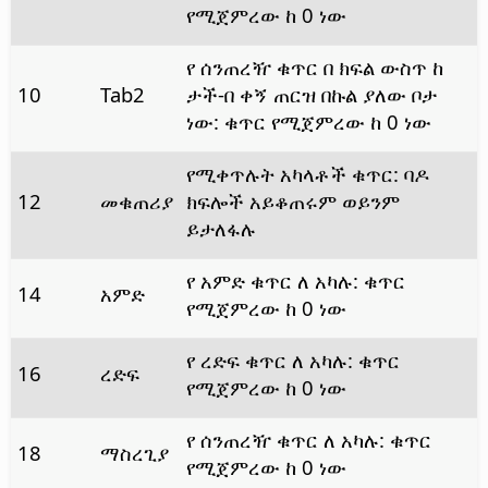
የሚጀምረው ከ 0 ነው
የ ሰንጠረዥ ቁጥር በ ክፍል ውስጥ ከ
10
Tab2
ታች-በ ቀኝ ጠርዝ በኩል ያለው ቦታ
ነው: ቁጥር የሚጀምረው ከ 0 ነው
የሚቀጥሉት አካላቶች ቁጥር: ባዶ
12
መቁጠሪያ
ክፍሎች አይቆጠሩም ወይንም
ይታለፋሉ
የ አምድ ቁጥር ለ አካሉ: ቁጥር
14
አምድ
የሚጀምረው ከ 0 ነው
የ ረድፍ ቁጥር ለ አካሉ: ቁጥር
16
ረድፍ
የሚጀምረው ከ 0 ነው
የ ሰንጠረዥ ቁጥር ለ አካሉ: ቁጥር
18
ማስረጊያ
የሚጀምረው ከ 0 ነው