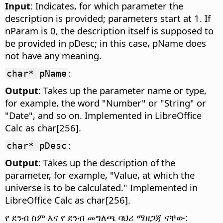
Input
: Indicates, for which parameter the
description is provided; parameters start at 1. If
nParam is 0, the description itself is supposed to
be provided in pDesc; in this case, pName does
not have any meaning.
:
char* pName
Output
: Takes up the parameter name or type,
for example, the word "Number" or "String" or
"Date", and so on. Implemented in LibreOffice
Calc as char[256].
:
char* pDesc
Output
: Takes up the description of the
parameter, for example, "Value, at which the
universe is to be calculated." Implemented in
LibreOffice Calc as char[256].
የ ደንብ ስም እና የ ደንብ መግለጫ ባህሪ ማዘጋጃ ናቸው: