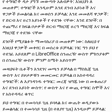
የ ተግባሮች ዳታ ያግኙ መውጣት አለብዎት: እነዚህን ለ
መጠቀም: ተግባሮች እንዲሁም እንደ ደንብ አይነቶች እና
ዋጋዎች ይመልሳል እና መወሰን ይቻላል: እንደ መመለሻ ዋጋዎች:
የ ድርብ እና ሀረገ አይነቶች የ ተደገፉ ናቸው: እንደ ደንቦች: በ
ተጨማሪ የ ክፍል ቦታዎች ድርብ ማዘጋጃ ሀረግ ማዘጋጃ እና ክፍል
ማዘጋጃ የ ተደገፉ ናቸው
ደንቦች የሚያልፉት ማመሳከሪያ በ መጠቀም ነው: ስለዚህ የ
እነዚህ ዋጋዎች መቀየር በ መሰረቱ ይቻላል: ነገር ግን ይህ የ
ተደገፈ አይደለም በ LibreOffice ሰንጠረዥ ውስጥ ምክንያቱም
በ ሰንጠረዥ ውስጥ ምንም ስሜት አይሰጥም
መጻህፍት ቤቶችን እንደገና መጫን ይቻላል በ ማስኬጃ ጊዜ
ውስጥ እና ይዞታዎቹን መመርመር ይቻላል በ አስተዳዳሪ
ተግባሮች: ለ እያንዳንዱ ተግባር: መረጃ ዝግጁ ነው በ መቁጠሪያ
እና ደንብ አይነት ውስጥ: የ ውስጥ እና የ ውጪ ተግባር ስሞች እና
የ አስተዳዳሪ ቁጥር
ይህ ተግባር በ ተመሳሳይ ጊዜ ይባላል እና ውጤት ወዲያውኑ
ይመልሳል: በ ተመሳሳይ ጊዜ (በ ተለያየ ጊዜ) እንዲሁም ይቻላል: