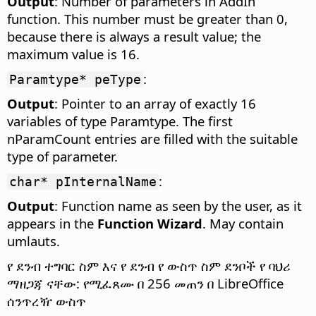
Output
: Number of parameters in AddIn
function. This number must be greater than 0,
because there is always a result value; the
maximum value is 16.
:
Paramtype* peType
Output
: Pointer to an array of exactly 16
variables of type Paramtype. The first
nParamCount entries are filled with the suitable
type of parameter.
:
char* pInternalName
Output
: Function name as seen by the user, as it
appears in the
Function Wizard
. May contain
umlauts.
የ ደንብ ተግባር ስም እና የ ደንብ የ ውስጥ ስም ደንቦች የ ባህሪ
ማዘጋጃ ናቸው: የሚፈጸሙ በ 256 መጠን በ LibreOffice
ሰንጥረዥ ውስጥ