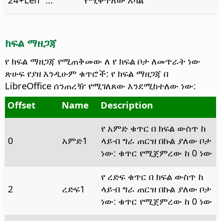
ክፍል ማዘጋጃ
የ ክፍል ማዘጋጃ የሚጠቅመው ለ የ ክፍል ቦታ ለመጥራት ነው
ጽሁፍ የያዘ እንዲሁም ቁጥሮች: የ ክፍል ማዘጋጃ በ
LibreOffice ሰንጠረዥ የሚገለጸው እንደሚከተለው ነው:
Offset
Name
Description
የ አምድ ቁጥር በ ክፍል ውስጥ ከ
0
አምድ1
ላይ-በ ግራ ጠርዝ በኩል ያለው ቦታ
ነው: ቁጥር የሚጀምረው ከ 0 ነው
የ ረድፍ ቁጥር በ ክፍል ውስጥ ከ
2
ረድፍ1
ላይ-በ ግራ ጠርዝ በኩል ያለው ቦታ
ነው: ቁጥር የሚጀምረው ከ 0 ነው