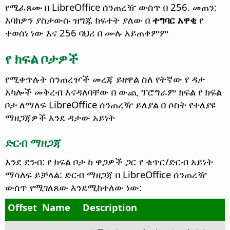
የሚፈጸሙ በ LibreOffice ሰንጠረዥ ውስጥ በ 256. መጠን:
እባክዎን ያስታውሱ ዝግጁ ክፍተት ያለው በ
ተግባር አዋቂ
የ
ተወሰነ ነው እና 256 ባህሪ በ ሙሉ አይጠቀምም
የ ክፍል ቦታዎች
የሚቀጥሉት ሰንጠረዦች መረጃ ይዘዋል ስለ የትኛው የ ዳታ
አካሎች መቅረብ እናዳለባቸው በ ውጪ ፕሮግራም ክፍል የ ክፍል
ቦታ ለማለፍ LibreOffice ሰንጠረዥ ይለያል በ ሶስት የተለያዩ
ማዘጋጃዎች እንደ ዳታው አይነት
ድርብ ማዘጋጃ
እንደ ደንብ: የ ክፍል ቦታ ከ ዋጋዎች ጋር የ ቁጥር/ድርብ አይነት
ማሳለፍ ይቻላል: ድርብ ማዘጋጃ በ LibreOffice ሰንጠረዥ
ውስጥ የሚገለጸው እንደሚከተለው ነው:
Offset
Name
Description