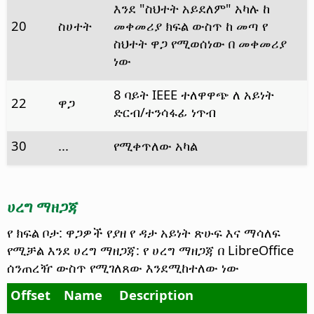
እንደ "ስህተት አይደለም" አካሉ ከ
20
ስሀተት
መቀመሪያ ክፍል ውስጥ ከ መጣ የ
ስህተት ዋጋ የሚወሰነው በ መቀመሪያ
ነው
8 ባይት IEEE ተለዋዋጭ ለ አይነት
22
ዋጋ
ድርብ/ተንሳፋፊ ነጥብ
30
...
የሚቀጥለው አካል
ሀረግ ማዘጋጃ
የ ክፍል ቦታ: ዋጋዎች የያዘ የ ዳታ አይነት ጽሁፍ እና ማሳለፍ
የሚቻል እንደ ሀረግ ማዘጋጃ: የ ሀረግ ማዘጋጃ በ LibreOffice
ሰንጠረዥ ውስጥ የሚገለጸው እንደሚከተለው ነው
Offset
Name
Description