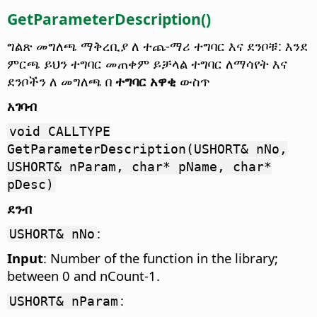
GetParameterDescription()
ግልጽ መግለጫ ማቅረቢያ ለ ተጨ-ማሪ ተግባር እና ደንቦቹ: እንደ
ምርጫ ይህን ተግባር መጠቀም ይቻላል ተግባር ለማሳየት እና
ደንቦችን ለ መግለጫ በ
ተግባር አዋቂ
ውስጥ
አገባብ
void CALLTYPE
GetParameterDescription(USHORT& nNo,
USHORT& nParam, char* pName, char*
pDesc)
ደንብ
:
USHORT& nNo
Input
: Number of the function in the library;
between 0 and nCount-1.
:
USHORT& nParam