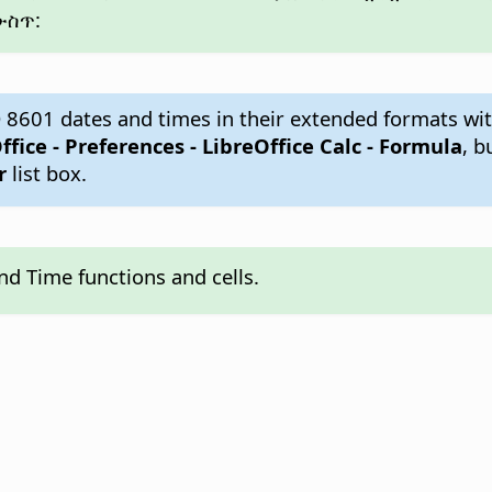
ውስጥ:
 8601 dates and times in their extended formats wit
ffice - Preferences
- LibreOffice Calc - Formula
, b
r
list box.
nd Time functions and cells.