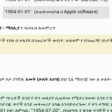
'1904-01-01'
(ይጠቀሙበታል በ Apple software)
ረዥ - ማስሊያ
የ ዳታቤዝ ለመምረጥ
ዎች የያዙ በ ተለያዩ ሰንጠረዦች ውስጥ: ሁለቱም የ ሰንጠረዥ ሰነዶች
ስዎ ቦታ ያገኛሉ
አመት (ሁለት አሀዝ)
ይህ ጊዜ ማሰናጃ ነው ለ ሁለ
ንም ጭረቶች እንደ የ ቀን መለያያ ሲጠቀሙ የሚተረጎመው እንደ የ ሂ
ናል: ቀኖች እንደ መቀመሪያ አካል እንዳይተረጎሙ: የ ቀን ተግባር ይ
1 ኮድ: ለምሳሌ: "1954-07-20". ያስወግዱ የ ቋንቋ ጥገኞች የ 