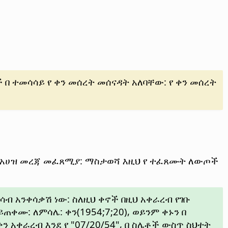
 በ ተመሳሳይ የ ቀን መሰረት መሰናዳት አለባቸው: የ ቀን መሰረት
ት-አሀዝ መረጃ መፈጸሚያ: ማስታወሻ እዚህ የ ተፈጸሙት ለውጦች
ሳብ አንቀሳቃሽ ነው: ስለዚህ ቀኖች በዚህ አቀራረብ የገቡ
ጠቀሙ: ለምሳሌ: ቀን(1954;7;20), ወይንም ቀኑን በ
ቀን አቀራረብ እንደ የ "07/20/54", በ ስሌቶች ውስጥ ስህተት