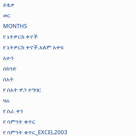
ደቂቃ
ወር
MONTHS
የ ኔትዎርክ ቀኖች
የ ኔትዎርክ ቀኖች.አለም አቀፍ
አሁን
ሰከንድ
ሰአት
የ ሰአት ዋጋ ተግባር
ዛሬ
የ ስራ ቀን
የ ሳምንት ቁጥር
የ ሳምንት ቁጥር_EXCEL2003