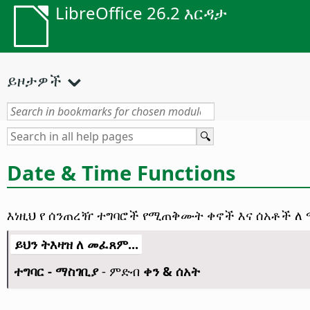
LibreOffice 26.2 እርዳታ
ይዞታዎች
Date & Time Functions
እነዚህ የ ሰንጠረዥ ተግባሮች የሚጠቅሙት ቀኖች እና ሰአቶች ለ 
ይህን ትእዛዝ ለ መፈጸም...
ተግባር - ማስገቢያ
- ምድብ
ቀን & ሰአት