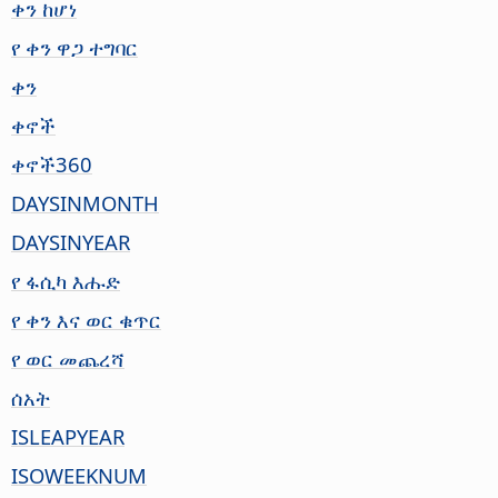
ቀን ከሆነ
የ ቀን ዋጋ ተግባር
ቀን
ቀኖች
ቀኖች360
DAYSINMONTH
DAYSINYEAR
የ ፋሲካ እሑድ
የ ቀን እና ወር ቁጥር
የ ወር መጨረሻ
ሰአት
ISLEAPYEAR
ISOWEEKNUM