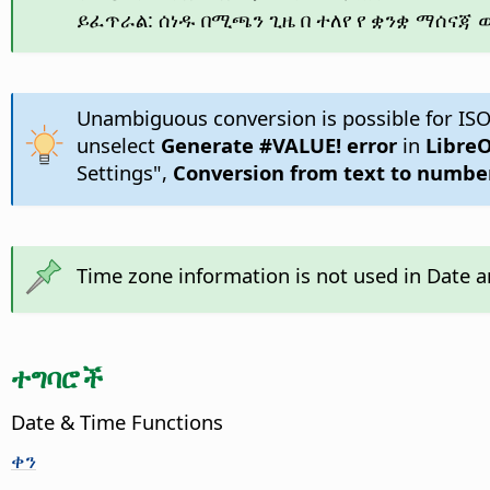
ይፈጥራል: ሰነዱ በሚጫን ጊዜ በ ተለየ የ ቋንቋ ማሰናጃ 
Unambiguous conversion is possible for ISO
unselect
Generate #VALUE! error
in
LibreO
Settings",
Conversion from text to numbe
Time zone information is not used in Date a
ተግባሮች
Date & Time Functions
ቀን