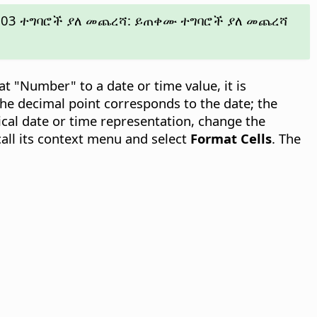
2003 ተግባሮች ያለ መጨረሻ: ይጠቀሙ ተግባሮች ያለ መጨረሻ
t "Number" to a date or time value, it is
he decimal point corresponds to the date; the
ical date or time representation, change the
call its context menu and select
Format Cells
. The