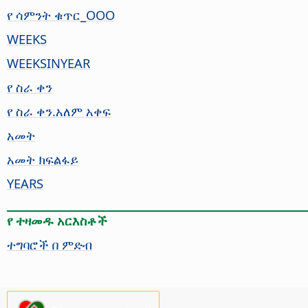
የ ሳምንት ቁጥር_OOO
WEEKS
WEEKSINYEAR
የ ስራ ቀን
የ ስራ ቀን.አለም አቀፍ
አመት
አመት ክፍልፋይ
YEARS
የ ተዛመዱ አርእስቶች
ተግባሮች በ ምድብ