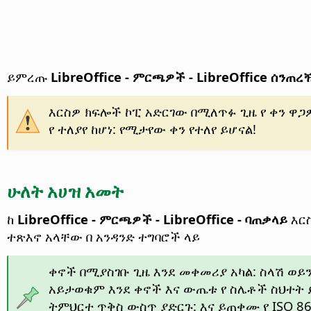
ይምረጡ
LibreOffice - ምርጫዎች
- LibreOffice ሰንጠ
እርስዎ ክፍሎች ኮፒ አድርገው በሚለጥፉ ጊዜ የ ቀን ዋጋ
የ ተለያየ ከሆነ: የሚታየው ቀን የተለየ ይሆናል!
ሁለት አሀዝ አመት
ከ
LibreOffice - ምርጫዎች
- LibreOffice - ባጠቃላይ
እር
ተጽእኖ አላቸው በ አንዳንድ ተግባሮች ላይ
ቀኖች በሚያስገቡ ጊዜ እንደ መቀመሪያ አካል: ስላሽ ወይ
አይታወቁም እንደ ቀኖች እና ውጤቱ የ ስሌቶች ስህተት ይሆ
ትምህርተ ጥቅስ ውስጥ ያድርጉ: እና ይጠቀሙ የ ISO 860