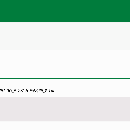
ማስገቢያ እና ለ ማረሚያ ነው