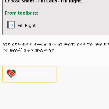
Choose
Sheet - Fill Cells - Fill Right
.
From toolbars:
Fill Right
አንድ ረድፍ ብቻ ከ ተመረጠ ከ መጠን ውስጥ: የ ሩቅ ግራ ክፍል 
ወደ ክፍሎች በ ቀኝ በኩል ውስጥ
Please support us!