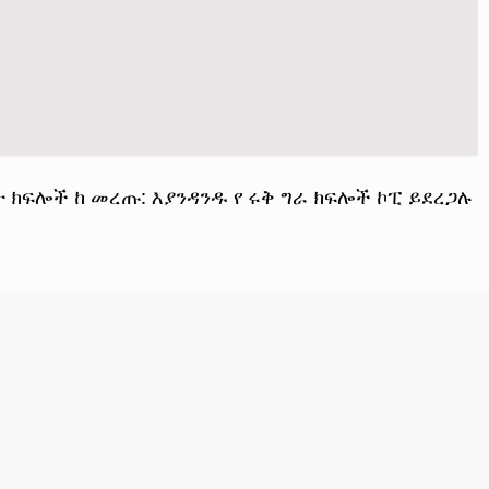
ታ ክፍሎች ከ መረጡ: እያንዳንዱ የ ሩቅ ግራ ክፍሎች ኮፒ ይደረጋሉ