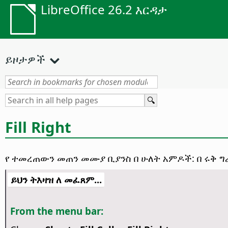
LibreOffice 26.2 እርዳታ
ይዞታዎች
Fill Right
የ ተመረጠውን መጠን መሙያ ቢያንስ በ ሁለት አምዶች: በ ሩቅ ግ
ይህን ትእዛዝ ለ መፈጸም...
From the menu bar: