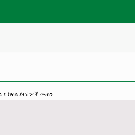
ራ የ ክፍል ይዞታዎች መጠን