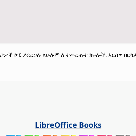
ይዞታዎች ኮፒ ይደረጋሉ ለሁሉም ለ ተመረጡት ክፍሎች: እርስዎ በርካ
LibreOffice Books