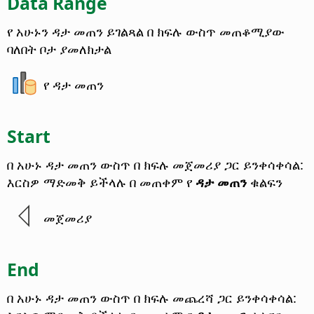
Data Range
የ አሁኑን ዳታ መጠን ይገልጻል በ ክፍሉ ውስጥ መጠቆሚያው
ባለበት ቦታ ያመለክታል
የ ዳታ መጠን
Start
በ አሁኑ ዳታ መጠን ውስጥ በ ክፍሉ መጀመሪያ ጋር ይንቀሳቀሳል:
እርስዎ ማድመቅ ይችላሉ በ መጠቀም የ
ዳታ መጠን
ቁልፍን
መጀመሪያ
End
በ አሁኑ ዳታ መጠን ውስጥ በ ክፍሉ መጨረሻ ጋር ይንቀሳቀሳል: