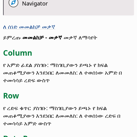
Navigator
ለ ሰነድ መመልከቻ መቃኛ
ይምረጡ
መመልከቻ - መቃኛ
መቃኛ ለማሳየት
Column
የ አምድ ፊደል ያስገቡ: ማስገቢያውን ይጫኑ የ ክፍል
መጠቆሚያውን እንደነበር ለመመለስ: ለ ተወሰነው አምድ በ
ተመሳሳይ ረድፍ ውስጥ
Row
የ ረድፍ ቁጥር ያስገቡ: ማስገቢያውን ይጫኑ የ ክፍል
መጠቆሚያውን እንደነበር ለመመለስ: ለ ተወሰነው ረድፍ በ
ተመሳሳይ አምድ ውስጥ