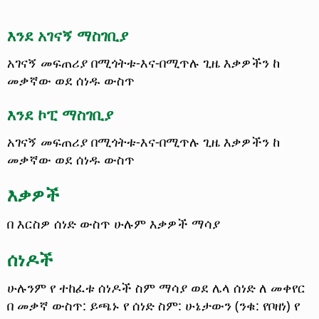
እንደ አገናኝ ማስገቢያ
አገናኝ መፍጠሪያ በሚጎትቱ-እና-በሚጥሉ ጊዜ እቃዎችን ከ
መቃኛው ወደ ሰነዱ ውስጥ
እንደ ኮፒ ማስገቢያ
አገናኝ መፍጠሪያ በሚጎትቱ-እና-በሚጥሉ ጊዜ እቃዎችን ከ
መቃኛው ወደ ሰነዱ ውስጥ
እቃዎች
በ እርስዎ ሰነድ ውስጥ ሁሉም እቃዎች ማሳያ
ሰነዶች
ሁሉንም የ ተከፈቱ ሰነዶች ስም ማሳያ
ወደ ሌላ ሰነድ ለ መቀየር
በ መቃኛ ውስጥ: ይጫኑ የ ሰነድ ስም: ሁኔታውን (ንቁ: የቦዘነ) የ