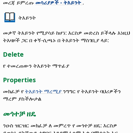
መረጃ ይምረጡ
መሳሪያዎች - ትእይንት
.
ትእይንት
መቃኛ ትእይንት የሚያሳይ ከሆነ: እርስዎ መድረስ ይችላሉ እነዚህ
ትእዛዞች ጋር በ ቀኝ-ሲጫኑ በ ትእይንት ማስገቢያ ላይ:
Delete
የ ተመረጠውን ትእይንት ማጥፊያ
Properties
መክፈቻ የ
ትእይንት ማረሚያ
ንግግር የ ትእይንት ባህሪዎችን
ማረም ያስችሎታል
መጎተቻ ዘዴ
ንዑስ ዝርዝር መክፈቻ ለ መምረጥ የ መጎተቻ ዘዴ: እርስዎ
ይወስኑ የትኛውን ተግባር እንደሚፈጸም እቃ በሚጎተት እና