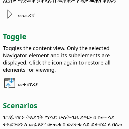
እርስዎ ማድመቅ ይችላሉ በ መጠቀም የ
ዳታ መጠን
ቁልፍን
መጨረሻ
Toggle
Toggles the content view. Only the selected
Navigator element and its subelements are
displayed. Click the icon again to restore all
elements for viewing.
መቀያየሪያ
Scenarios
ዝግጁ የሆኑ ትእይንት ማሳያ: ሁለት-ጊዜ ይጫኑ በ ስሙ ላይ
ትእይንቱን ለ መፈጸም
ውጤቱ በ ወረቀቱ ላይ ይታያል: ለ በለጠ