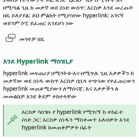
በሚጣል ጊዜ ከ መቃኛ ወደ ሰነድ ውስጥ: እርስዎ እንደ መረጡት
ዘዴ ይለያያል: ይህ ምልክት የሚያሳየው hyperlink: አገናኝ
ወይንም ኮፒ ይፈጠር እንደሆነ ነው
መጎተቻ ዘዴ
እንደ Hyperlink ማስገቢያ
hyperlink መፍጠሪያ በሚጎትቱ-እና-በሚጥሉ ጊዜ እቃዎችን ከ
መቃኛው ወደ ሰነዱ ውስጥ
እርስዎ በኋላ ተጭነው የተፈጠረውን
hyperlink መጠቆሚያውን ለማሰናጃ: እና እቃዎችን ለ
መመልከቻ እንደ ቅደም ተከተላቸው
እርስዎ ካስገቡ የ hyperlink የሚገናኝ ከ ተከፈተ
ሰነድ ጋር: እርስዎ ሰነዱን ማስቀመጥ አለብዎት እንደ
hyperlink ከመጠቀምዎት በፊት