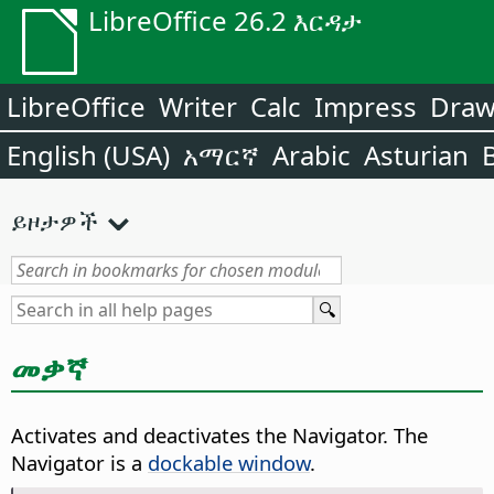
LibreOffice 26.2 እርዳታ
LibreOffice
Writer
Calc
Impress
Dra
English (USA)
አማርኛ
Arabic
Asturian
ይዞታዎች
መቃኛ
Activates and deactivates the Navigator.
The
Navigator is a
dockable window
.