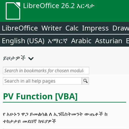
LibreOffice 26.2 እርዳታ
LibreOffice
Writer
Calc
Impress
Dra
English (USA)
አማርኛ
Arabic
Asturian
ይዞታዎች
PV Function [VBA]
የ አሁኑን ዋጋ ይመልሳል ለ ኢንቬስትመንት ውጤቶች ከ
ተከታታይ መደበኛ ክፍያዎች