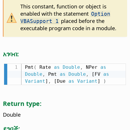
This constant, function or object is
enabled with the statement
Option
placed before the
VBASupport 1
executable program code in a module.
አገባብ:
Pmt
(
 Rate 
as
Double
,
 NPer 
as
Double
,
 Pmt 
as
Double
,
 [FV 
as
Variant
]
,
 [Due 
as
Variant
] 
)
Return type:
Double
ደንቦች: