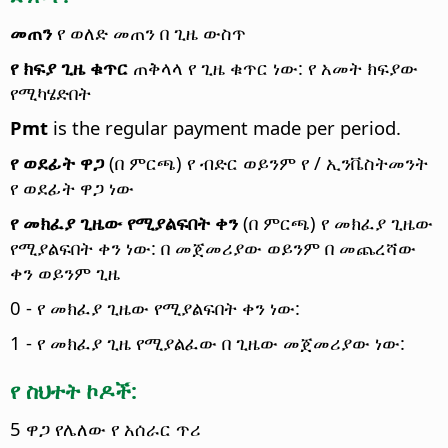
መጠን
የ ወለድ መጠን በ ጊዜ ውስጥ
የ ክፍያ ጊዜ ቁጥር
ጠቅላላ የ ጊዜ ቁጥር ነው: የ አመት ክፍያው
የሚካሄድበት
Pmt
is the regular payment made per period.
የ ወደፊት ዋጋ
(በ ምርጫ) የ ብድር ወይንም የ / ኢንቬስትመንት
የ ወደፊት ዋጋ ነው
የ መክፈያ ጊዜው የሚያልፍበት ቀን
(በ ምርጫ) የ መክፈያ ጊዜው
የሚያልፍበት ቀን ነው: በ መጀመሪያው ወይንም በ መጨረሻው
ቀን ወይንም ጊዜ
0 - የ መክፈያ ጊዜው የሚያልፍበት ቀን ነው:
1 - የ መክፈያ ጊዜ የሚያልፈው በ ጊዜው መጀመሪያው ነው:
የ ስህተት ኮዶች:
5 ዋጋ የሌለው የ አሰራር ጥሪ