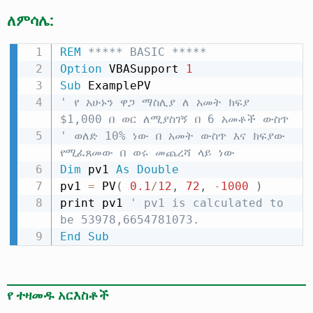
ለምሳሌ:
REM
 ***** BASIC *****
Option
 VBASupport 
1
Sub
' የ አሁኑን ዋጋ ማስሊያ ለ አመት ክፍያ 
$1,000 በ ወር ለሚያስገኝ በ 6 አመቶች ውስጥ
' ወለድ 10% ነው በ አመት ውስጥ እና ክፍያው 
የሚፈጸመው በ ወሩ መጨረሻ ላይ ነው
Dim
 pv1 
As
Double
pv1 
=
 PV
(
0.1
/
12
,
72
,
-
1000
)
print pv1 
' pv1 is calculated to 
be 53978,6654781073.
End
Sub
የ ተዛመዱ አርእስቶች