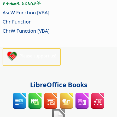
የ ተዛመዱ አርእስቶች
AscW Function [VBA]
Chr Function
ChrW Function [VBA]
Please support us!
LibreOffice Books