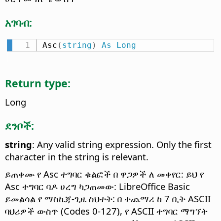
አገባብ:
Asc
(
string
)
As
Long
Return type:
Long
ደንቦች:
string
: Any valid string expression. Only the first
character in the string is relevant.
ይጠቀሙ የ Asc ተግባር ቁልፎች በ ዋጋዎች ለ መቀየር: ይህ የ
Asc ተግባር ባዶ ሀረግ ካጋጠመው: LibreOffice Basic
ይመልሳል የ ማስኬጃ-ጊዜ ስህተት: በ ተጨማሪ ከ 7 ቢት ASCII
ባህሪዎች ውስጥ (Codes 0-127), የ ASCII ተግባር ማግኘት