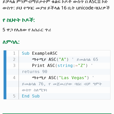
ይቻላል ምንም-በማይታተም ቁልፍ ኮዶች ውስጥ በ ASCII ኮድ
ውስጥ: ይህ ተግባር መያዝ ይችላል 16 ቢት unicode ባህሪዎች
የ ስህተት ኮዶች:
5 ዋጋ የሌለው የ አሰራር ጥሪ
ለምሳሌ:
Sub
 ExampleASC

    ማተሚያ ASC
(
"A"
)
' ይመልሳል 65
    Print ASC
(
string
:
=
"Z"
)
' 
returns 90
    ማተሚያ ASC
(
"Las Vegas"
)
' 
ይመልሳል 76, የ መጀመሪያው ባህሪ ብቻ ግምት 
ውስጥ ስለሚገባ
End
Sub