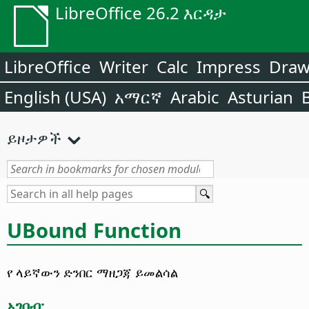
LibreOffice 26.2 እርዳታ
LibreOffice
Writer
Calc
Impress
Dra
English (USA)
አማርኛ
Arabic
Asturian
ይዞታዎች
UBound Function
የ ላይኛውን ድንበር ማዘጋጃ ይመልሳል
አገባብ: