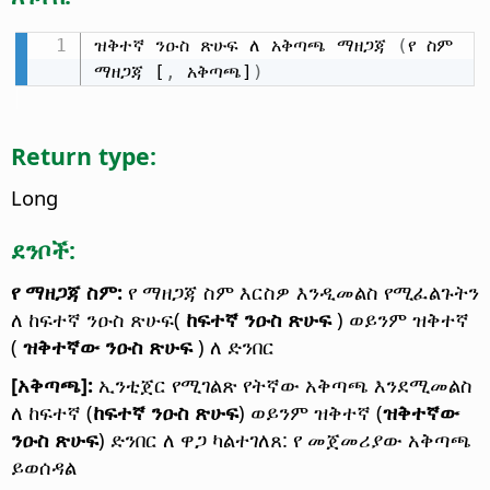
ዝቅተኛ ንዑስ ጽሁፍ ለ አቅጣጫ ማዘጋጃ 
(
የ ስም 
ማዘጋጃ [
,
 አቅጣጫ]
)
Return type:
Long
ደንቦች:
የ ማዘጋጃ ስም:
የ ማዘጋጃ ስም እርስዎ እንዲመልስ የሚፈልጉትን
ለ ከፍተኛ ንዑስ ጽሁፍ(
ከፍተኛ ንዑስ ጽሁፍ
) ወይንም ዝቅተኛ
(
ዝቅተኛው ንዑስ ጽሁፍ
) ለ ድንበር
[አቅጣጫ]:
ኢንቲጀር የሚገልጽ የትኛው አቅጣጫ እንደሚመልስ
ለ ከፍተኛ (
ከፍተኛ ንዑስ ጽሁፍ
) ወይንም ዝቅተኛ (
ዝቅተኛው
ንዑስ ጽሁፍ
) ድንበር ለ ዋጋ ካልተገለጸ: የ መጀመሪያው አቅጣጫ
ይወሰዳል