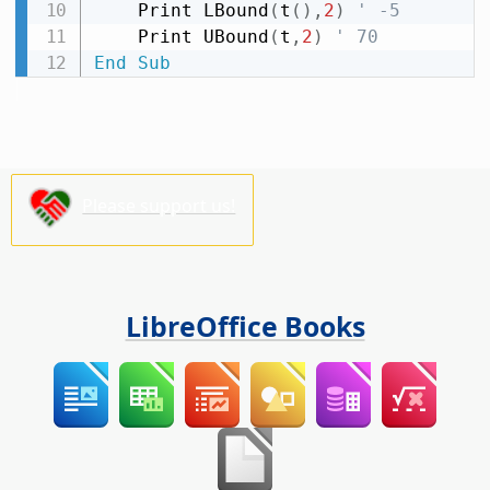
    Print LBound
(
t
(
)
,
2
)
' -5
    Print UBound
(
t
,
2
)
' 70
End
Sub
Please support us!
LibreOffice Books