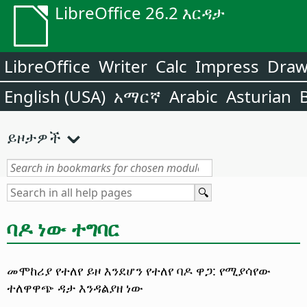
LibreOffice 26.2 እርዳታ
LibreOffice
Writer
Calc
Impress
Dra
English (USA)
አማርኛ
Arabic
Asturian
ይዞታዎች
ባዶ ነው ተግባር
መሞከሪያ የተለየ ይዞ እንደሆን የተለየ ባዶ ዋጋ: የሚያሳየው
ተለዋዋጭ ዳታ እንዳልያዘ ነው