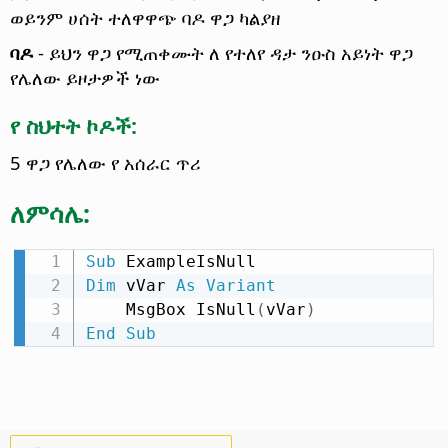
ወይንም ሀሰት ተለዋዋጭ ባዶ ዋጋ ካልያዘ
ባዶ
- ይህን ዋጋ የሚጠቀሙት ለ የተለየ ዳታ ንዑስ አይነት ዋጋ
የሌለው ይዞታዎች ነው
የ ስህተት ኮዶች:
5 ዋጋ የሌለው የ አሰራር ጥሪ
ለምሳሌ:
Sub
Dim
 vVar 
As
Variant
    MsgBox IsNull
(
vVar
)
End
Sub