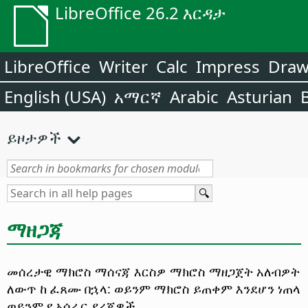
LibreOffice 26.2 እርዳታ
LibreOffice
Writer
Calc
Impress
Dra
English (USA)
አማርኛ
Arabic
Asturian
ይዞታዎች
ማዘጋጃ
መሰረታዊ ማክሮስ ማሰናጃ
እርስዎ ማክሮስ ማዘጋጀት አለብዎት
ለውጥ ከ ፈጸሙ በኋላ: ወይንም ማክሮስ ይጠቀም እንደሆን ነጠላ
ወይንም የ አሰራር ደረጃዎች