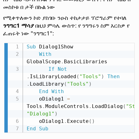
መስኮቱ በ ታች በኩል ነው
የሚቀጥለውን ኮድ ያስገቡ ንዑስ ተከታታይ ፕሮግራም የተባለ
ንግግር1 ማሳያ
በዚህ ምሳሌ ውስጥ: የ ንግግሩን ስም እርስዎ የ
ፈጠሩት ነው "ንግግር1":
Sub
 Dialog1Show

With
GlobalScope
.
BasicLibraries

If
Not
.
IsLibraryLoaded
(
"Tools"
)
Then
.
LoadLibrary
(
"Tools"
)
End
With
    oDialog1 
=
Tools
.
ModuleControls
.
LoadDialog
(
"Sta
"Dialog1"
)
    oDialog1
.
Execute
(
)
End
Sub