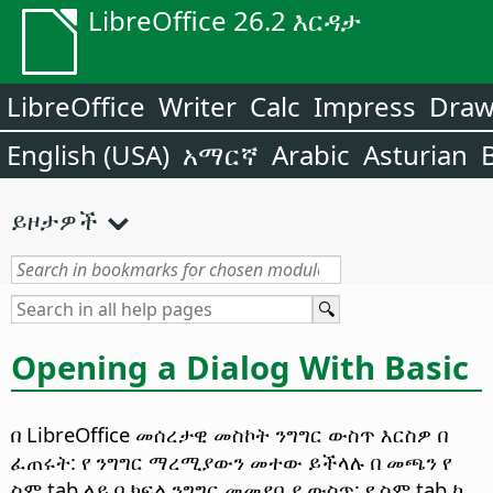
LibreOffice 26.2 እርዳታ
LibreOffice
Writer
Calc
Impress
Dra
English (USA)
አማርኛ
Arabic
Asturian
ይዞታዎች
Opening a Dialog With Basic
በ
LibreOffice
መሰረታዊ መስኮት ንግግር ውስጥ እርስዎ በ
ፈጠሩት: የ ንግግር ማረሚያውን መተው ይችላሉ በ መጫን የ
ስም tab ላይ በ ክፍል ንግግር መመደቢያ ውስጥ: የ ስም tab ከ