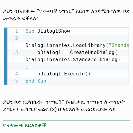
ይህን ሳይጠቀሙ "የ መጫኛ ንግግር" እርስዎ እንደሚከተለው ኮድ
መጥራት ይችላሉ:
Sub
 Dialog1Show

DialogLibraries
.
LoadLibrary
(
"Standar
    oDialog1 
=
 CreateUnoDialog
(
DialogLibraries
.
Standard
.
Dialog1 
)
    oDialog1
.
Execute
(
)
End
Sub
ይህን ኮድ ሲያስኬዱ "ንግግር1" ይከፈታል: ንግግሩን ለ መዝጋት
ይጫኑ የ መዝጊያ ቁልፍ (x) በ አርእስት መደርደሪያው ላይ
የ ተዛመዱ አርእስቶች